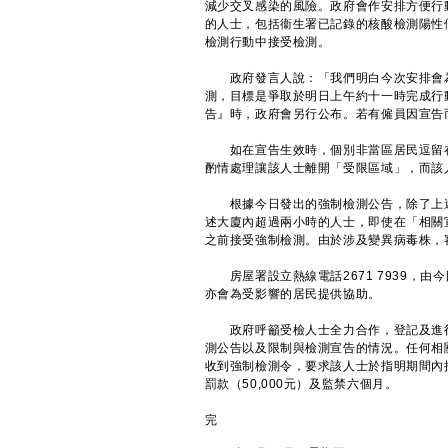
減少交叉感染的風險。政府會作安排方便行
的人士，包括衞生署已記錄的核酸檢測陽性
檢測行動中接受檢測。
政府發言人說：「我們明白今次安排會為
測，目標是爭取於明日上午約十一時完成行
告』時，政府會另行公布。若有僱員因宣告
如在宣告生效時，個別非當區居民逗留在
酌情處理讓該人士離開「受限區域」，而該
根據今日發出的強制檢測公告，除了上述
述大廈內超過兩小時的人士，即使在「相關
之前接受強制檢測。由於涉及變異病毒株，
房屋署設立熱線電話2671 7939，由
亦會為受影響的居民提供協助。
政府呼籲受檢人士全力合作，登記及進行
測公告以及限制與檢測宣告的情況。任何相關
收到強制檢測令，要求該人士於指明期間內
罰款（50,000元）及監禁六個月。
完