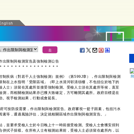
作出限制與檢測宣告及強制檢測公告
＊
＊
＊
＊
＊
＊
＊
＊
＊
＊
＊
＊
＊
＊
＊
＊
疾病（對若干人士強制檢測）規例》（第599J章），作出限制與檢測
限制在上水指明「受限區域」（即上水清河邨清頌樓，不包括位於地下的
檢人士）須留在其處所並接受強制檢測。受檢人士須在其處所等候，直至
檢測，而相關檢測結果亦已獲大致確定，方可離開其處所。政府目標是在
動。視乎檢測結果，行動或會延長。
府可按防疫需要，作出限制與檢測宣告。政府審視一籃子因素，包括污水
因素等，通過風險評估，決定就相關區域作出限制與檢測宣告。」
，並要求受檢人士於今日晚上十一時前接受檢測。受檢人士會獲安排到
合併拭子採樣。在所有人士有檢測結果前，受檢人士必須留在處所內，以