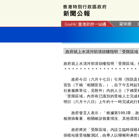
政府就上水清河邨清頌樓指明「受限區域」
＊
＊
＊
＊
＊
＊
＊
＊
＊
＊
＊
＊
＊
＊
＊
＊
＊
＊
＊
政府今日（六月十七日）引用《預防及控制
宣告（下稱「相關宣告」），自下午五時起
社會服務單位，見附件）內的人士（下稱受
「受限區域」內所有已識別的受檢人士完成
明日（六月十八日）上午約十一時完成此行
政府發言人表示：「根據第599J章，政
檢測病毒量、相關確診個案情況、其他環境
政府將於「受限區域」內設立臨時採樣站
採樣站接受核酸測試，由專人以咽喉和鼻腔