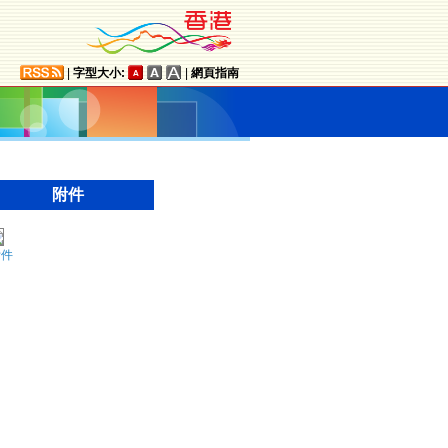
|
字型大小:
|
網頁指南
附件
附件