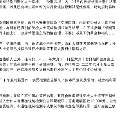
動有特別困難的人士採樣。「受限區域」內，14日內曾經檢測呈陽性結果
個案，以及已向衞生署申報的自行快速抗原測試陽性個案，將無須於強制
市民帶來不便。政府已安排盡快為『受限區域』內所有受檢人士進行檢
動，為所有已識別的受檢人士完成檢測並確定結果。在正式撤銷『相關宣
而未能上班，政府希望僱主能酌情處理，不要扣減員工的薪金和福利。」
「受限區域」內，會造成不合理困苦，政府人員在考慮個別情況後，可
人士必須已按指示進行檢測及留下個人資料供聯絡之用。
指明人士外，任何於二○二二年六月十一日至六月十七日期間曾身處上
宣告」開始生效時不在「受限區域」內，亦須在二○二二年六月十九日或
審慎起見，已接種疫苗及近日已進行檢測的人士均仍須接受檢測。
今日下午五時起運作，供受檢測宣告限制下的市民查詢及求助。社會福利署
檢測，並留在家中耐心等候結果。政府會嚴肅跟進受檢人士遵守強制檢
人士如未有遵從強制檢測公告即屬犯罪，可處定額罰款10,000元，並會
接受檢測。不遵從強制檢測令或限制與檢測宣告即屬犯罪，並可處第五級