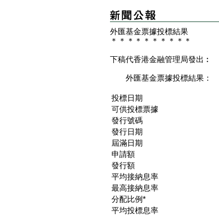
外匯基金票據投標結果
＊
＊
＊
＊
＊
＊
＊
＊
＊
＊
下稿代香港金融管理局發出︰
外匯基金票據投標結果：
投標日期
可供投標票據
發行號碼
發行日期
屆滿日期
申請額
發行額
平均接納息率
最高接納息率
分配比例*
平均投標息率