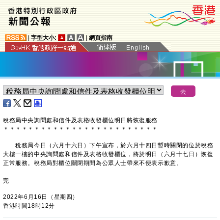
|
字型大小:
|
網頁指南
稅務局中央詢問處和信件及表格收發櫃位明日將恢復服務
＊
＊
＊
＊
＊
＊
＊
＊
＊
＊
＊
＊
＊
＊
＊
＊
＊
＊
＊
＊
＊
＊
＊
＊
＊
稅務局今日（六月十六日）下午宣布，於六月十四日暫時關閉的位於稅務
大樓一樓的中央詢問處和信件及表格收發櫃位，將於明日（六月十七日）恢復
正常服務。稅務局對櫃位關閉期間為公眾人士帶來不便表示歉意。
完
2022年6月16日（星期四）
香港時間18時12分