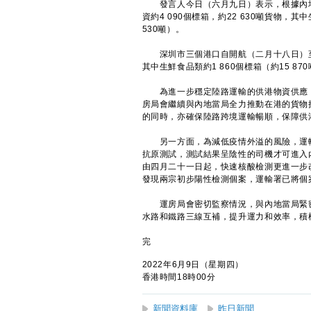
發言人今日（六月九日）表示，根據內地
資約4 090個標箱，約22 630噸貨物，其
530噸）。
深圳市三個港口自開航（二月十八日）至昨日為
其中生鮮食品類約1 860個標箱（約15 870
為進一步穩定陸路運輸的供港物資供應，
房局會繼續與內地當局全力推動在港的貨物
的同時，亦確保陸路跨境運輸暢順，保障供
另一方面，為減低疫情外溢的風險，運輸
抗原測試，測試結果呈陰性的司機才可進入
由四月二十一日起，快速核酸檢測更進一步改
發現兩宗初步陽性檢測個案，運輸署已將個
運房局會密切監察情況，與內地當局緊密
水路和鐵路三線互補，提升運力和效率，積
完
2022年6月9日（星期四）
香港時間18時00分
新聞資料庫
昨日新聞