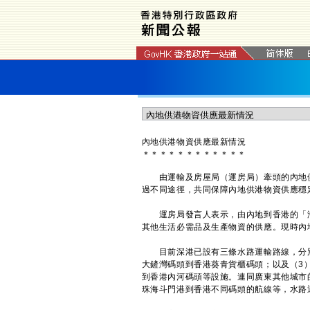
內地供港物資供應最新情況
＊
＊
＊
＊
＊
＊
＊
＊
＊
＊
＊
＊
​由運輸及房屋局（運房局）牽頭的內地
過不同途徑，共同保障內地供港物資供應穩
運房局發言人表示，由內地到香港的「海
其他生活必需品及生產物資的供應。現時內
目前深港已設有三條水路運輸路線，分別
大鏟灣碼頭到香港葵青貨櫃碼頭；以及（3
到香港內河碼頭等設施。連同廣東其他城市
珠海斗門港到香港不同碼頭的航線等，水路