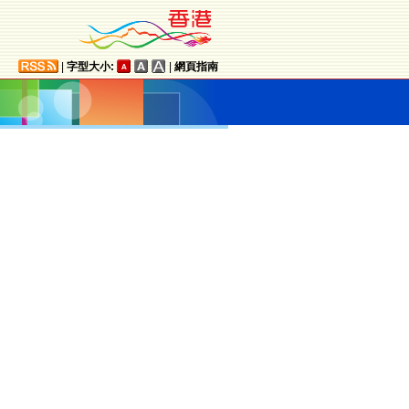
|
字型大小:
|
網頁指南