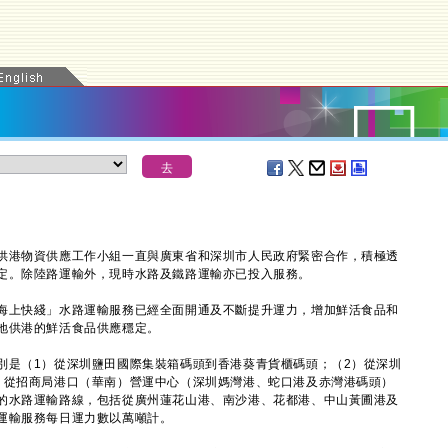
供港物資供應工作小組一直與廣東省和深圳市人民政府緊密合作，積極透
定。除陸路運輸外，現時水路及鐵路運輸亦已投入服務。
上快綫」水路運輸服務已經全面開通及不斷提升運力，增加鮮活食品和
地供港的鮮活食品供應穩定。
是（1）從深圳鹽田國際集裝箱碼頭到香港葵青貨櫃碼頭；（2）從深圳
）從招商局港口（華南）營運中心（深圳媽灣港、蛇口港及赤灣港碼頭）
的水路運輸路線，包括從廣州蓮花山港、南沙港、花都港、中山黃圃港及
運輸服務每日運力數以萬噸計。