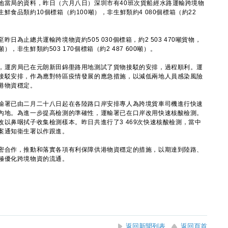
當局的資料，昨日（六月八日）深圳市有40班次貨船經水路運輸跨境物
中生鮮食品類約10個標箱（約100噸），非生鮮類約4 080個標箱（約22
止總共運輸跨境物資約505 030個標箱，約2 503 470噸貨物，
噸），非生鮮類約503 170個標箱（約2 487 600噸）。
運房局已在元朗新田錦壆路用地測試了貨物接駁的安排，過程順利。運
接駁安排，作為應對特區疫情發展的應急措施，以減低兩地人員感染風險
港物資穩定。
署已由二月二十八日起在各陸路口岸安排專人為跨境貨車司機進行快速
內地。為進一步提高檢測的準確性，運輸署已在口岸改用快速核酸檢測。
以鼻咽拭子收集檢測樣本。昨日共進行了3 469次快速核酸檢測，當中
案通知衞生署以作跟進。
合作，推動和落實各項有利保障供港物資穩定的措施，以期達到陸路、
極優化跨境物資的流通。
返回新聞列表
返回頁首