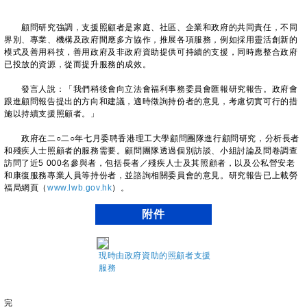
顧問研究強調，支援照顧者是家庭、社區、企業和政府的共同責任，不同
界別、專業、機構及政府間應多方協作，推展各項服務，例如採用靈活創新的
模式及善用科技，善用政府及非政府資助提供可持續的支援，同時應整合政府
已投放的資源，從而提升服務的成效。
發言人說：「我們稍後會向立法會福利事務委員會匯報研究報告。政府會
跟進顧問報告提出的方向和建議，適時徵詢持份者的意見，考慮切實可行的措
施以持續支援照顧者。」
政府在二○二○年七月委聘香港理工大學顧問團隊進行顧問研究，分析長者
和殘疾人士照顧者的服務需要。顧問團隊透過個別訪談、小組討論及問卷調查
訪問了近5 000名參與者，包括長者／殘疾人士及其照顧者，以及公私營安老
和康復服務專業人員等持份者，並諮詢相關委員會的意見。研究報告已上載勞
福局網頁（
www.lwb.gov.hk
）。
附件
現時由政府資助的照顧者支援
服務
完