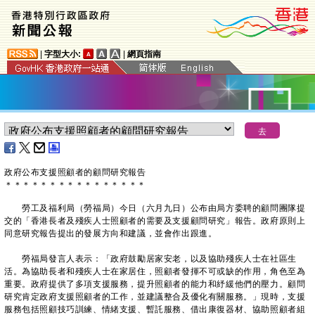
|
字型大小:
|
網頁指南
政府公布支援照顧者的顧問研究報告
＊
＊
＊
＊
＊
＊
＊
＊
＊
＊
＊
＊
＊
＊
＊
＊
勞工及福利局（勞福局）今日（六月九日）公布由局方委聘的顧問團隊提
交的「香港長者及殘疾人士照顧者的需要及支援顧問研究」報告。政府原則上
同意研究報告提出的發展方向和建議，並會作出跟進。
勞福局發言人表示：「政府鼓勵居家安老，以及協助殘疾人士在社區生
活。為協助長者和殘疾人士在家居住，照顧者發揮不可或缺的作用，角色至為
重要。政府提供了多項支援服務，提升照顧者的能力和紓緩他們的壓力。顧問
研究肯定政府支援照顧者的工作，並建議整合及優化有關服務。」現時，支援
服務包括照顧技巧訓練、情緒支援、暫託服務、借出康復器材、協助照顧者組