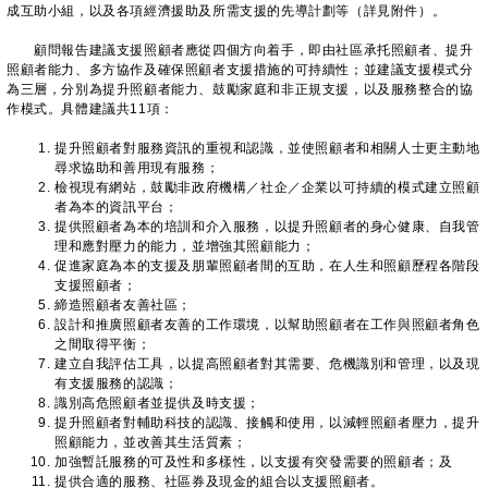
成互助小組，以及各項經濟援助及所需支援的先導計劃等（詳見附件）。
顧問報告建議支援照顧者應從四個方向着手，即由社區承托照顧者、提升
照顧者能力、多方協作及確保照顧者支援措施的可持續性；並建議支援模式分
為三層，分別為提升照顧者能力、鼓勵家庭和非正規支援，以及服務整合的協
作模式。具體建議共11項：
提升照顧者對服務資訊的重視和認識，並使照顧者和相關人士更主動地
尋求協助和善用現有服務；
檢視現有網站，鼓勵非政府機構／社企／企業以可持續的模式建立照顧
者為本的資訊平台；
提供照顧者為本的培訓和介入服務，以提升照顧者的身心健康、自我管
理和應對壓力的能力，並增強其照顧能力；
促進家庭為本的支援及朋輩照顧者間的互助，在人生和照顧歷程各階段
支援照顧者；
締造照顧者友善社區；
設計和推廣照顧者友善的工作環境，以幫助照顧者在工作與照顧者角色
之間取得平衡；
建立自我評估工具，以提高照顧者對其需要、危機識別和管理，以及現
有支援服務的認識；
識別高危照顧者並提供及時支援；
提升照顧者對輔助科技的認識、接觸和使用，以減輕照顧者壓力，提升
照顧能力，並改善其生活質素；
加強暫託服務的可及性和多樣性，以支援有突發需要的照顧者；及
提供合適的服務、社區券及現金的組合以支援照顧者。