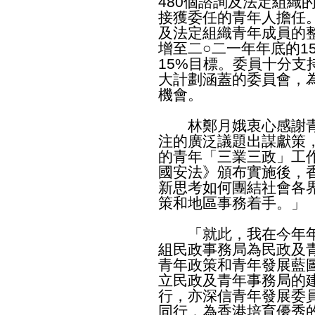
480個諮詢及法定組織
接獲委任的青年人擔任
及法定組織青年成員的整
增至二○二一年年底的1
15%目標。委員十分支
大計劃涵蓋的委員會，
機會。
林鄭月娥衷心感謝青
注的廣泛議題出謀獻策
的青年「三業三政」工
國安法》頒布實施後，
新思考如何團結社會各
策和地區事務着手。」
「就此，我在今年年
組民政事務局為民政及
青年政策和青年發展藍
立民政及青年事務局的
行，亦深信青年發展委
同行，為香港培育優秀