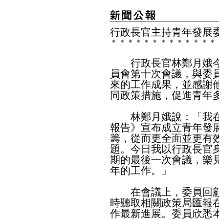
​行政長官主持青年發展
＊
＊
＊
＊
＊
＊
＊
＊
＊
＊
＊
＊
＊
行政長官林鄭月娥今
員會第十次會議，與委
來的工作成果，並感謝
同政策措施，促進青年
林鄭月娥說：「我在
報告》宣布成立青年發
籌，從而更全面並更有
題。今日我以行政長官
期的最後一次會議，樂
年的工作。」
在會議上，委員回顧
時聽取相關政策局匯報
作最新進展。委員欣悉