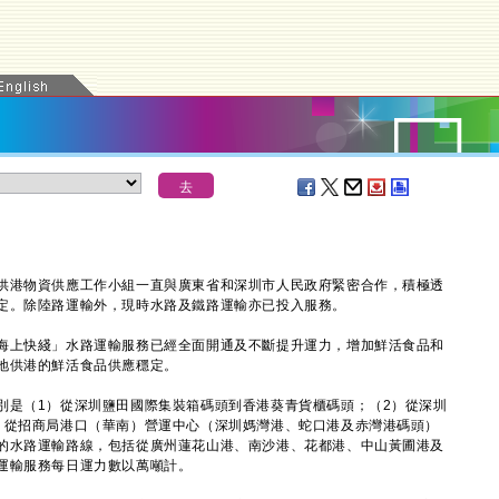
供港物資供應工作小組一直與廣東省和深圳市人民政府緊密合作，積極透
定。除陸路運輸外，現時水路及鐵路運輸亦已投入服務。
上快綫」水路運輸服務已經全面開通及不斷提升運力，增加鮮活食品和
地供港的鮮活食品供應穩定。
是（1）從深圳鹽田國際集裝箱碼頭到香港葵青貨櫃碼頭；（2）從深圳
）從招商局港口（華南）營運中心（深圳媽灣港、蛇口港及赤灣港碼頭）
的水路運輸路線，包括從廣州蓮花山港、南沙港、花都港、中山黃圃港及
運輸服務每日運力數以萬噸計。