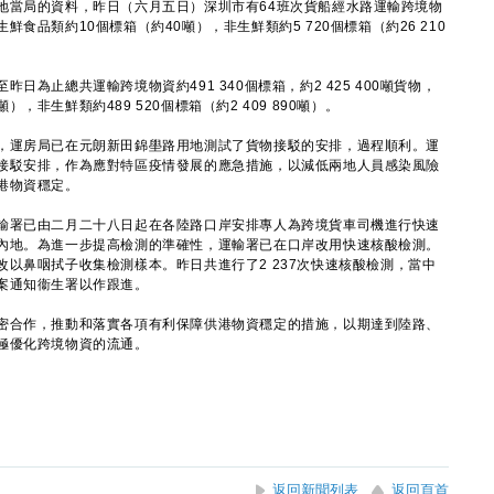
當局的資料，昨日（六月五日）深圳市有64班次貨船經水路運輸跨境物
中生鮮食品類約10個標箱（約40噸），非生鮮類約5 720個標箱（約26 210
止總共運輸跨境物資約491 340個標箱，約2 425 400噸貨物，
噸），非生鮮類約489 520個標箱（約2 409 890噸）。
運房局已在元朗新田錦壆路用地測試了貨物接駁的安排，過程順利。運
接駁安排，作為應對特區疫情發展的應急措施，以減低兩地人員感染風險
港物資穩定。
署已由二月二十八日起在各陸路口岸安排專人為跨境貨車司機進行快速
內地。為進一步提高檢測的準確性，運輸署已在口岸改用快速核酸檢測。
以鼻咽拭子收集檢測樣本。昨日共進行了2 237次快速核酸檢測，當中
案通知衞生署以作跟進。
合作，推動和落實各項有利保障供港物資穩定的措施，以期達到陸路、
極優化跨境物資的流通。
返回新聞列表
返回頁首