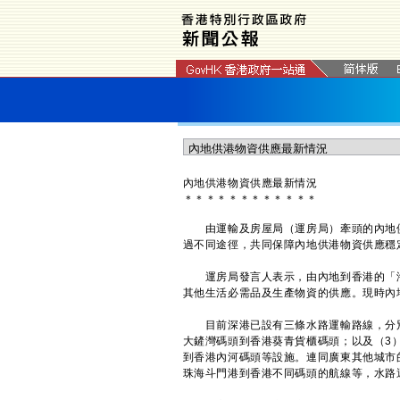
內地供港物資供應最新情況
＊
＊
＊
＊
＊
＊
＊
＊
＊
＊
＊
＊
​由運輸及房屋局（運房局）牽頭的內地
過不同途徑，共同保障內地供港物資供應穩
運房局發言人表示，由內地到香港的「海
其他生活必需品及生產物資的供應。現時內
目前深港已設有三條水路運輸路線，分別
大鏟灣碼頭到香港葵青貨櫃碼頭；以及（3
到香港內河碼頭等設施。連同廣東其他城市
珠海斗門港到香港不同碼頭的航線等，水路