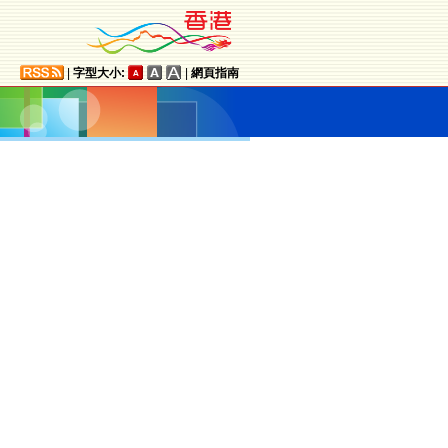
|
字型大小:
|
網頁指南