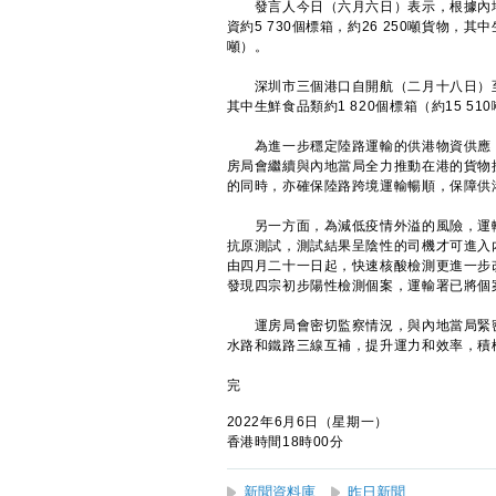
發言人今日（六月六日）表示，根據內地
資約5 730個標箱，約26 250噸貨物，其
噸）。
深圳市三個港口自開航（二月十八日）至昨日為
其中生鮮食品類約1 820個標箱（約15 510
為進一步穩定陸路運輸的供港物資供應，
房局會繼續與內地當局全力推動在港的貨物
的同時，亦確保陸路跨境運輸暢順，保障供
另一方面，為減低疫情外溢的風險，運輸
抗原測試，測試結果呈陰性的司機才可進入
由四月二十一日起，快速核酸檢測更進一步改
發現四宗初步陽性檢測個案，運輸署已將個
運房局會密切監察情況，與內地當局緊密
水路和鐵路三線互補，提升運力和效率，積
完
2022年6月6日（星期一）
香港時間18時00分
新聞資料庫
昨日新聞