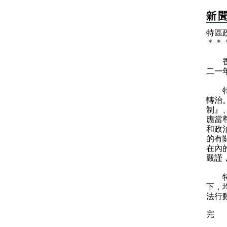
特區
＊
＊
香港
二一
特區
轉治
制』
應當
和政
的有
在內
嚴謹
特區
下，
法行
完