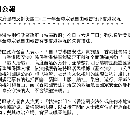
政府強烈反對美國二○二一年全球宗教自由報告批評香港狀況
＊
＊
＊
＊
＊
＊
＊
＊
＊
＊
＊
＊
＊
＊
＊
＊
＊
＊
＊
＊
＊
＊
＊
＊
＊
＊
特別行政區政府（特區政府）今日（六月三日）強烈反對美國
年全球宗教自由報告有關香港狀況的失實描述。
政府發言人表示：「自《香港國安法》實施後，香港社會得
。《香港國安法》確保香港特區能堅定不移並全面準確貫徹『一
、『港人治港』、高度自治的方針，並清楚訂明香港特區維護國
尊重和保障人權，依法保護香港特區居民根據《基本法》、《公
治權利國際公約》和《經濟、社會與文化權利的國際公約》適用
關規定享有的包括言論、新聞、出版、結社、集會、遊行、示威
的權利和自由。而《香港國安法》規定的四類危害國家安全的罪
，奉公守法的人士不會誤墮法網。」
政府發言人強調：「執法部門在《香港國安法》或任何本地
均根據證據、嚴格依照法律，以及按有關的人士或單位的行為而
動，與其政治立場、背景或職業無關。」