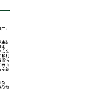
二○
以由亂
國兩
家安全
民權利
於香港
的自由
行定義
法例
採取執