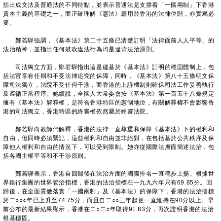
指出成文法及普通法的不同特點，並表示普通法是支撐着「一國兩制」下香港
資本主義的基礎之一，而正確理解《憲法》應用於香港的法律位階，亦實屬必
要。
鄭若驊強調，《基本法》第二十五條已清楚訂明「法律面前人人平等」的
法治精神，並指出任何鼓吹違法行為均是違背法治原則。
司法獨立方面，鄭若驊指出這是建基於《基本法》訂明的穩固體制上，包
括法官享有任期和不受法律追究的保障，同時，《基本法》第八十五條明文保
障司法獨立，法院不受任何干涉，而香港的上訴機制則確保司法工作妥善執行
及遵循正當程序。她續說，全國人大常委會按《基本法》第一百五十八條規定
擁有《基本法》解釋權，是符合香港特區的憲制地位，有關解釋權不會影響香
港的司法獨立，香港特區的終審權依然屬於終審法院。
鄭若驊向教師們解釋，香港的法律一直尊重和保障《基本法》下的權利和
自由，但同時必須緊記，這些權利和自由並非絕對，在包括基於公共秩序及保
障他人權利和自由的情況下，可以受到限制。她亦從國際法層面簡述法治，包
括各國主權平等和不干涉原則。
鄭若驊表示，香港自回歸後在法治方面的國際排名一直穩步上揚。根據世
界銀行集團的世界管治指標，香港的法治指標在一九九六年只有69.85分。回
歸後，在全面貫徹落實「一國兩制」及《基本法》的保障下，香港的法治指標
於二○○○年已上升至74.75分，而且自二○○三年起更一直維持在90分以上。早
前公布的最新結果顯示，香港在二○二○年取得91.83分，再次證明香港的法治
根基穩固。