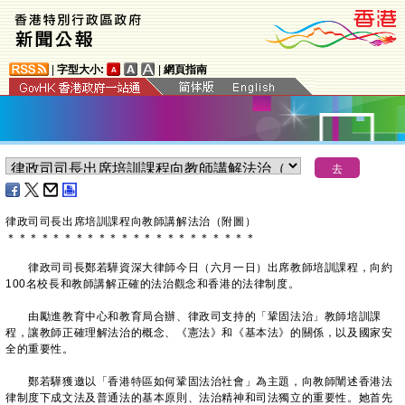
|
字型大小:
|
網頁指南
​律政司司長出席培訓課程向教師講解法治（附圖）
＊
＊
＊
＊
＊
＊
＊
＊
＊
＊
＊
＊
＊
＊
＊
＊
＊
＊
＊
＊
＊
＊
律政司司長鄭若驊資深大律師今日（六月一日）出席教師培訓課程，向約
100名校長和教師講解正確的法治觀念和香港的法律制度。
由勵進教育中心和教育局合辦、律政司支持的「鞏固法治」教師培訓課
程，讓教師正確理解法治的概念、《憲法》和《基本法》的關係，以及國家安
全的重要性。
鄭若驊獲邀以「香港特區如何鞏固法治社會」為主題，向教師闡述香港法
律制度下成文法及普通法的基本原則、法治精神和司法獨立的重要性。她首先