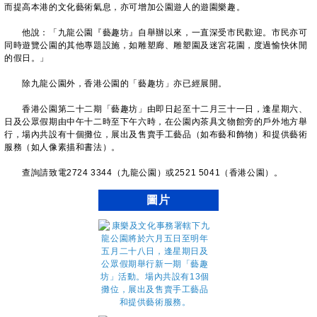
而提高本港的文化藝術氣息，亦可增加公園遊人的遊園樂趣。
他說：「九龍公園『藝趣坊』自舉辦以來，一直深受市民歡迎。市民亦可
同時遊覽公園的其他專題設施，如雕塑廊、雕塑園及迷宮花園，度過愉快休閒
的假日。」
除九龍公園外，香港公園的「藝趣坊」亦已經展開。
香港公園第二十二期「藝趣坊」由即日起至十二月三十一日，逢星期六、
日及公眾假期由中午十二時至下午六時，在公園內茶具文物館旁的戶外地方舉
行，場內共設有十個攤位，展出及售賣手工藝品（如布藝和飾物）和提供藝術
服務（如人像素描和書法）。
查詢請致電2724 3344（九龍公園）或2521 5041（香港公園）。
圖片