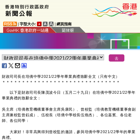
|
字型大小:
|
網頁指南
財政司司長在培僑中學2021/22學年畢業典禮致辭全文（只有中文）
＊
＊
＊
＊
＊
＊
＊
＊
＊
＊
＊
＊
＊
＊
＊
＊
＊
＊
＊
＊
＊
＊
＊
＊
＊
＊
＊
＊
＊
＊
以下是財政司司長陳茂波今日（五月二十九日）在培僑中學2021/22學年
畢業典禮的致辭全文：
吳主席（培僑教育機構董事會主席吳康民）、曾校監（培僑教育機構董事會副
主席兼校監曾鈺成）、伍校長（培僑中學校長伍煥杰）、各位嘉賓、各位老
師、各位同學：
大家好！非常高興得到曾校監的邀請，參與培僑中學2021/22學年的畢業
典禮。