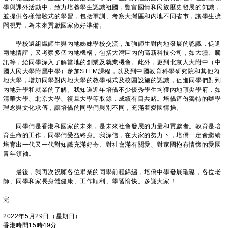
學與課外活動中，致力培養學生認識祖國，豐富國情和民族歷史發展的知識，
並提供各樣體驗式的學習，包括軍訓、考察大灣區和內地不同省市，讓學生擴
闊視野，為未來貢獻國家做好準備。
學校還組織師生與內地姊妹學校交流，加強師生對內地發展的認識，促進
兩地情誼，又考察多個內地機構，包括大灣區內的高新科技公司，如大疆、騰
訊等，給同學深入了解當地的創業及就業機會。此外，更到北京人大附中（中
國人民大學附屬中學）參加STEM課程，以及到中國教育科學研究院和其他內
地大學，增加同學對內地大學的教學模式及校園設施的認識，促進同學們對到
內地升學和就業的了解。我知道近年培僑不少優秀學生均獲內地頂尖學府，如
清華大學、北京大學、復旦大學等取錄，成績有目共睹。培僑這份獨特的辦學
理念與文化承傳，讓培僑的同學們與別不同，充滿着愛國情操。
同學們是香港和國家的未來，是未來社會發展的力量和貢獻者。教育是培
育生命的工作，同學們受益終身。我深信，在大家的努力下，培僑一定會繼續
培育出一代又一代對知識充滿好奇、對社會滿有關愛、對家國抱有情懷的愛國
青年領袖。
最後，我再次祝願各位畢業的同學前程錦繡，培僑中學發展璀璨，各位老
師、同學和家長身體健康、工作順利、學習愉快。多謝大家！
完
2022年5月29日（星期日）
香港時間15時49分