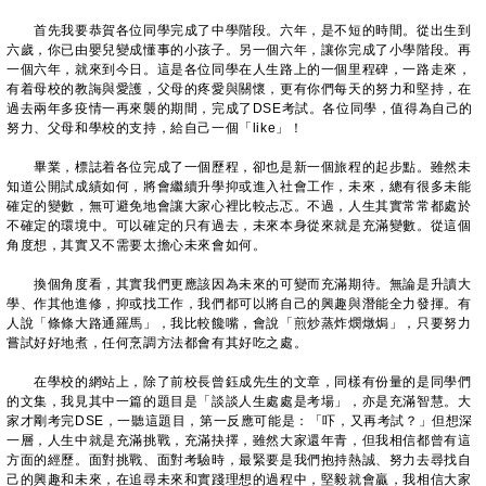
首先我要恭賀各位同學完成了中學階段。六年，是不短的時間。從出生到
六歲，你已由嬰兒變成懂事的小孩子。另一個六年，讓你完成了小學階段。再
一個六年，就來到今日。這是各位同學在人生路上的一個里程碑，一路走來，
有着母校的教誨與愛護，父母的疼愛與關懷，更有你們每天的努力和堅持，在
過去兩年多疫情一再來襲的期間，完成了DSE考試。各位同學，值得為自己的
努力、父母和學校的支持，給自己一個「like」！
畢業，標誌着各位完成了一個歷程，卻也是新一個旅程的起步點。雖然未
知道公開試成績如何，將會繼續升學抑或進入社會工作，未來，總有很多未能
確定的變數，無可避免地會讓大家心裡比較忐忑。不過，人生其實常常都處於
不確定的環境中。可以確定的只有過去，未來本身從來就是充滿變數。從這個
角度想，其實又不需要太擔心未來會如何。
換個角度看，其實我們更應該因為未來的可變而充滿期待。無論是升讀大
學、作其他進修，抑或找工作，我們都可以將自己的興趣與潛能全力發揮。有
人說「條條大路通羅馬」，我比較饞嘴，會說「煎炒蒸炸燘燉焗」，只要努力
嘗試好好地煮，任何烹調方法都會有其好吃之處。
在學校的網站上，除了前校長曾鈺成先生的文章，同樣有份量的是同學們
的文集，我見其中一篇的題目是「談談人生處處是考場」，亦是充滿智慧。大
家才剛考完DSE，一聽這題目，第一反應可能是：「吓，又再考試？」但想深
一層，人生中就是充滿挑戰，充滿抉擇，雖然大家還年青，但我相信都曾有這
方面的經歷。面對挑戰、面對考驗時，最緊要是我們抱持熱誠、努力去尋找自
己的興趣和未來，在追尋未來和實踐理想的過程中，堅毅就會贏，我相信大家