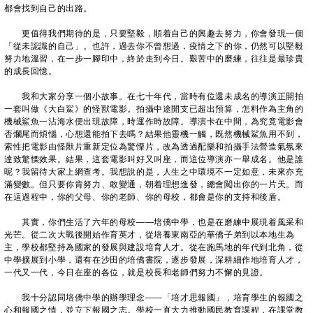
都會找到自己的出路。
更值得我們期待的是，只要堅毅，順着自己的興趣去努力，你會發現一個
「從未認識的自己」。也許，過去你不曾想過，疫情之下的你，仍然可以堅毅
努力地溫習，在一步一腳印中，終於走到今日。艱苦中的磨練，往往是最珍貴
的成長回憶。
我和大家分享一個小故事。在七十年代，當時有位還未成名的導演正開拍
一套叫做《大白鯊》的怪獸電影。拍攝中途開支已超出預算，怎料作為主角的
機械鯊魚一沾海水便出現故障，時運作時故障。導演卡在中間，為究竟電影會
否爛尾而煩惱，心想還能拍下去嗎？結果他靈機一觸，既然機械鯊魚用不到，
索性把電影由怪獸片重新定位為驚慄片，改為透過配樂和拍攝手法營造氣氛來
達致驚慄效果。結果，這套電影叫好又叫座，而這位導演亦一舉成名。他是誰
呢？我留待大家上網查考。我想說的是，人生之中環境不一定如意，未來亦充
滿變數。但只要你肯努力、敢變通，朝着理想進發，總會闖出你的一片天。而
在這過程中，你的父母、你的老師、你的母校，都會是你的支持和後盾。
其實，你們生活了六年的母校——培僑中學，也是在磨練中展現着風采和
光芒。從二次大戰後開始作育英才，從培養東南亞的華僑子弟到以本地生為
主，學校都堅持為國家的發展與建設培育人才。從在跑馬地的年代到北角，從
中學擴展到小學，還有在沙田的培僑書院，逐步發展，深耕細作地培育人才，
一代又一代，今日在座的各位，就是校長和老師們努力不懈的見證。
我十分認同培僑中學的辦學理念——「培才思報國」，培育學生的報國之
心和報國之情，並立下報國之志。學校一直大力推動國民教育課程，在課堂教