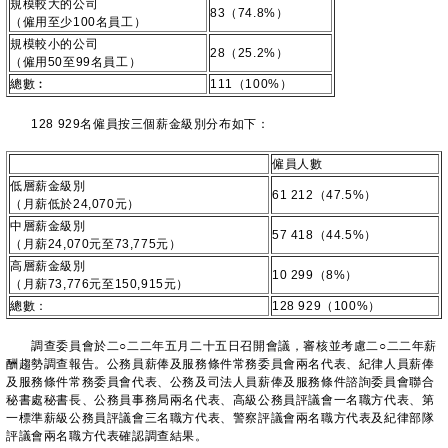
規模較大的公司
83（74.8%）
（僱用至少100名員工）
規模較小的公司
28（25.2%）
（僱用50至99名員工）
總數︰
111（100%）
128 929名僱員按三個薪金級別分布如下：
僱員人數
低層薪金級別
61 212（47.5%）
（月薪低於24,070元）
中層薪金級別
57 418（44.5%）
（月薪24,070元至73,775元）
高層薪金級別
10 299（8%）
（月薪73,776元至150,915元）
總數：
128 929（100%）
​調查委員會於二○二二年五月二十五日召開會議，審核並考慮二○二二年薪
酬趨勢調查報告。公務員薪俸及服務條件常務委員會兩名代表、紀律人員薪俸
及服務條件常務委員會代表、公務及司法人員薪俸及服務條件諮詢委員會聯合
秘書處秘書長、公務員事務局兩名代表、高級公務員評議會一名職方代表、第
一標準薪級公務員評議會三名職方代表、警察評議會兩名職方代表及紀律部隊
評議會兩名職方代表確認調查結果。