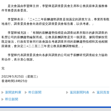
是次會議由李鑾輝主持，李鑾輝是調查委員會主席和公務員薪俸及服務條
件常務委員會委員。
李鑾輝表示：「二○二二年薪酬趨勢調查是按議定的調查方法，專業而客觀
地進行。調查委員會會向政府提交調查委員會報告書，以供考慮。」
李鑾輝補充說：「有關的薪酬趨勢指標是由調查結果所顯示的參與調查的
私營公司的薪酬趨勢編製而成。公務員薪酬調整是另一個課題。據我理解按照
既定做法，行政長官會同行政會議在考慮調查所得的薪酬趨勢指標和其他相關
因素後，會決定二○二二至二三年度公務員薪酬調整幅度。」
李鑾輝代表調查委員會向各參與調查的公司給予薪酬研究調查組全力協助
和合作，表示衷心致謝。
完
2022年5月25日（星期三）
香港時間18時25分
新聞資料庫
昨日新聞
返回新聞列表
返回頁首
即日新聞