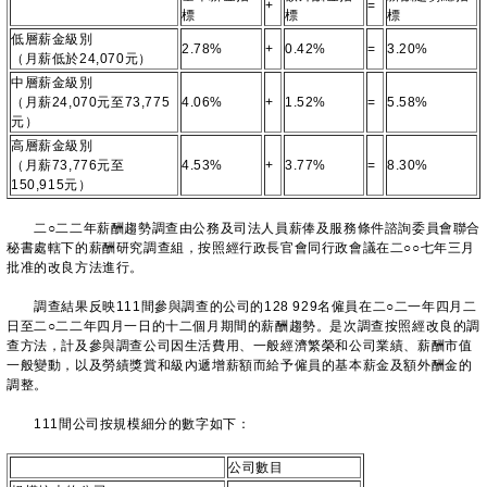
+
=
標
標
標
低層薪金級別
2.78%
+
0.42%
=
3.20%
（月薪低於24,070元）
中層薪金級別
（月薪24,070元至73,775
4.06%
+
1.52%
=
5.58%
元）
高層薪金級別
（月薪73,776元至
4.53%
+
3.77%
=
8.30%
150,915元）
二○二二年薪酬趨勢調查由公務及司法人員薪俸及服務條件諮詢委員會聯合
秘書處轄下的薪酬研究調查組，按照經行政長官會同行政會議在二○○七年三月
批准的改良方法進行。
調查結果反映111間參與調查的公司的128 929名僱員在二○二一年四月二
日至二○二二年四月一日的十二個月期間的薪酬趨勢。是次調查按照經改良的調
查方法，計及參與調查公司因生活費用、一般經濟繁榮和公司業績、薪酬市值
一般變動，以及勞績獎賞和級內遞增薪額而給予僱員的基本薪金及額外酬金的
調整。
111間公司按規模細分的數字如下：
公司數目