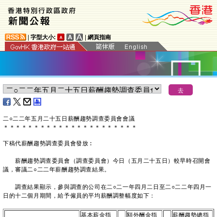
|
字型大小:
|
網頁指南
二○二二年五月二十五日薪酬趨勢調查委員會會議
＊
＊
＊
＊
＊
＊
＊
＊
＊
＊
＊
＊
＊
＊
＊
＊
＊
＊
＊
＊
＊
＊
下稿代薪酬趨勢調查委員會發放︰
薪酬趨勢調查委員會（調查委員會）今日（五月二十五日）較早時召開會
議，審議二○二二年薪酬趨勢調查結果。
調查結果顯示，參與調查的公司在二○二一年四月二日至二○二二年四月一
日的十二個月期間，給予僱員的平均薪酬調整幅度如下：
基本薪金指
額外酬金指
薪酬趨勢總指