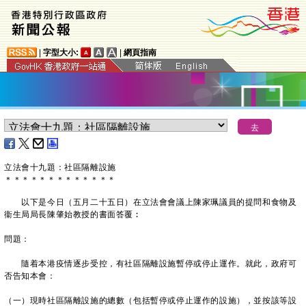
|
字型大小:
|
網頁指南
​立法會十九題：社區隔離設施
＊
＊
＊
＊
＊
＊
＊
＊
＊
＊
＊
＊
＊
以下是今日（五月二十五日）在立法會會議上陳家珮議員的提問和食物及
衞生局局長陳肇始教授的書面答覆︰
問題：
隨着本港疫情逐步受控，有社區隔離設施暫停或停止運作。就此，政府可
否告知本會：
（一）現時社區隔離設施的總數（包括暫停或停止運作的設施），並按該等設