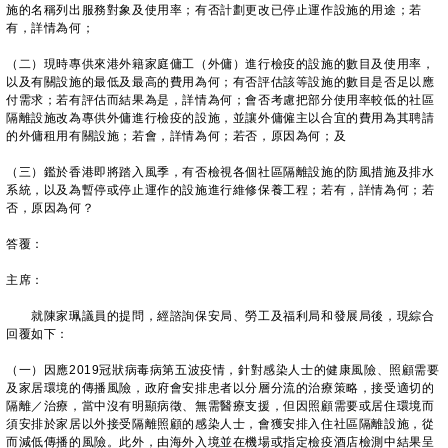
施的名稱列出服務對象及使用率；有否計劃更改已停止運作設施的用途；若
有，詳情為何；
（二）現時專供來港外籍家庭傭工（外傭）進行檢疫的設施的數目及使用率，
以及有關設施的最低及最高的費用為何；有否評估該等設施的數目是否足以應
付需求；若有評估而結果為是，詳情為何；會否考慮把部分使用率較低的社區
隔離設施改為專供外傭進行檢疫的設施，並讓外傭僱主以合宜的費用為其聘請
的外傭租用有關設施；若會，詳情為何；若否，原因為何；及
（三）鑑於香港即將踏入風季，有否檢視各個社區隔離設施的防風措施及排水
系統，以及為暫停或停止運作的設施進行維修保養工程；若有，詳情為何；若
否，原因為何？
答覆：
主席：
就陳家珮議員的提問，經諮詢保安局、勞工及福利局和發展局後，現綜合
回覆如下：
（一）因應2019冠狀病毒病第五波疫情，針對感染人士的健康風險、照顧需要
及家居環境的傳播風險，政府會安排患者以分層分流的治療策略，接受適切的
隔離／治療，當中沒有明顯病徵、無需醫療支援，但因照顧需要或居住環境而
須安排於家居以外接受隔離照顧的感染人士，會獲安排入住社區隔離設施，從
而減低傳播的風險。此外，由海外入境並在機場或指定檢疫酒店檢測中結果呈