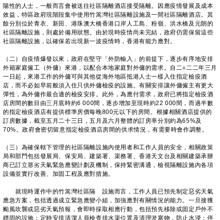
陽性的人士，一般而言會被送往社區隔離酒店接受隔離。因應疫情發展及成本
效益，特區政府現階段集中使用竹篙灣社區隔離設施及一間社區隔離酒店。其
餘分別位於青衣、新田、港珠澳大橋香港口岸人工島、粉嶺、洪水橋及元朗的
社區隔離設施，則處於備用狀態。由於現時疫情尚未完結，政府仍需保留這些
社區隔離設施，以確保若出現新一波疫情時，香港有能力應對。
（二）自疫情爆發以來，政府在堅守「外防輸入」的前提下，逐步有序地安排
外籍家庭僱工（外傭）來港，以配合本地家庭對外傭的需求。自二○二二年三月
一日起，來港工作的外傭可與其他從海外地區抵港人士一樣入住指定檢疫酒
店，而不必如早前般須入住只供外傭檢疫的設施。有關安排讓外傭僱主有更大
彈性，為外傭作最合適的檢疫安排。此外，為應付需求，政府已將指定檢疫酒
店房間的數目由三月底時約6 000間，逐步增加至現時約22 000間，而過半數
的指定檢疫酒店有提供標準房價每晚800元以下的房間。根據相關酒店提供的
訂房數據，截至五月二十三日，五月及六月整體的訂房率分別約為65%及
70%。政府會密切留意指定檢疫酒店房間的供求情況，有需要時會作調整。
（三）為確保轄下管理的社區隔離設施內使用者和工作人員的安全，相關政策
局和部門包括發展局、保安局、建築署、渠務署、香港天文台及相關建築承辦
商已訂立惡劣天氣緊急應變計劃及機制，保持緊密溝通，檢視隔離設施內各項
設備並實行改善、加固工程及應對措施。
就現時運作中的竹篙灣社區隔離設施而言，工作人員已預先制定惡劣天氣
應急方案，包括透過成立緊急應變小組，加強應對有關情況的能力。一旦接獲
颱風吹襲或惡劣天氣預報，會即時採取相應行動，包括預先移除或固定戶外不
穩固的設施；定時安排清潔人員檢查排水渠位置及清理淤塞物，防止水浸；停