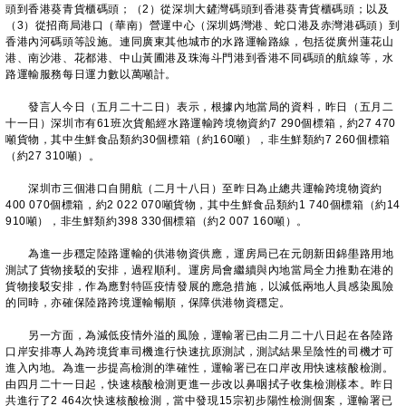
頭到香港葵青貨櫃碼頭；（2）從深圳大鏟灣碼頭到香港葵青貨櫃碼頭；以及
（3）從招商局港口（華南）營運中心（深圳媽灣港、蛇口港及赤灣港碼頭）到
香港內河碼頭等設施。連同廣東其他城市的水路運輸路線，包括從廣州蓮花山
港、南沙港、花都港、中山黃圃港及珠海斗門港到香港不同碼頭的航線等，水
路運輸服務每日運力數以萬噸計。
發言人今日（五月二十二日）表示，根據內地當局的資料，昨日（五月二
十一日）深圳市有61班次貨船經水路運輸跨境物資約7 290個標箱，約27 470
噸貨物，其中生鮮食品類約30個標箱（約160噸），非生鮮類約7 260個標箱
（約27 310噸）。
深圳市三個港口自開航（二月十八日）至昨日為止總共運輸跨境物資約
400 070個標箱，約2 022 070噸貨物，其中生鮮食品類約1 740個標箱（約14
910噸），非生鮮類約398 330個標箱（約2 007 160噸）。
為進一步穩定陸路運輸的供港物資供應，運房局已在元朗新田錦壆路用地
測試了貨物接駁的安排，過程順利。運房局會繼續與內地當局全力推動在港的
貨物接駁安排，作為應對特區疫情發展的應急措施，以減低兩地人員感染風險
的同時，亦確保陸路跨境運輸暢順，保障供港物資穩定。
另一方面，為減低疫情外溢的風險，運輸署已由二月二十八日起在各陸路
口岸安排專人為跨境貨車司機進行快速抗原測試，測試結果呈陰性的司機才可
進入內地。為進一步提高檢測的準確性，運輸署已在口岸改用快速核酸檢測。
由四月二十一日起，快速核酸檢測更進一步改以鼻咽拭子收集檢測樣本。昨日
共進行了2 464次快速核酸檢測，當中發現15宗初步陽性檢測個案，運輸署已