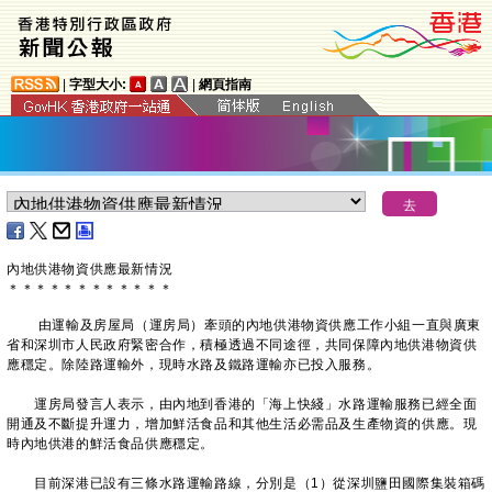
|
字型大小:
|
網頁指南
內地供港物資供應最新情況
＊
＊
＊
＊
＊
＊
＊
＊
＊
＊
＊
＊
由運輸及房屋局（運房局）牽頭的內地供港物資供應工作小組一直與廣東
省和深圳市人民政府緊密合作，積極透過不同途徑，共同保障內地供港物資供
應穩定。除陸路運輸外，現時水路及鐵路運輸亦已投入服務。
運房局發言人表示，由內地到香港的「海上快綫」水路運輸服務已經全面
開通及不斷提升運力，增加鮮活食品和其他生活必需品及生產物資的供應。現
時內地供港的鮮活食品供應穩定。
目前深港已設有三條水路運輸路線，分別是（1）從深圳鹽田國際集裝箱碼