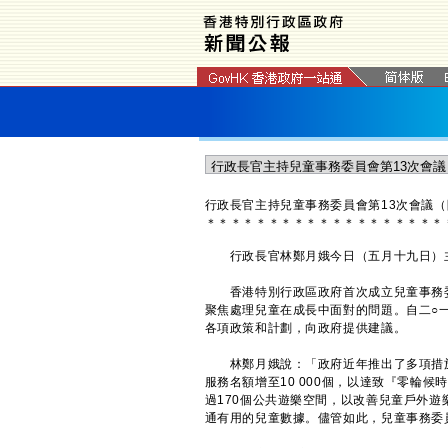
行政長官主持兒童事務委員會第13次會議（
＊
＊
＊
＊
＊
＊
＊
＊
＊
＊
＊
＊
＊
＊
＊
＊
＊
＊
＊
行政長官林鄭月娥今日（五月十九日）主
香港特別行政區政府首次成立兒童事務委
聚焦處理兒童在成長中面對的問題。自二○
各項政策和計劃，向政府提供建議。
林鄭月娥說：「政府近年推出了多項措施
服務名額增至10 000個，以達致『零輪
過170個公共遊樂空間，以改善兒童戶外
通有用的兒童數據。儘管如此，兒童事務委