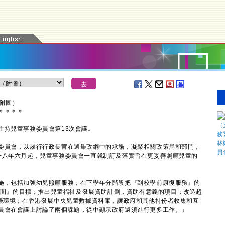
附圖）
＊
＊
＊
＊
持兒童事務委員會第13次會議。
員會，以履行行政長官在選舉政綱中的承諾，凝聚相關政策局和部門，
一八年六月起，兒童事務委員會一直就制訂及落實旨在更妥善照顧兒童的
，包括加強幼兒照顧服務；在下學年分階段把『到校學前康復服務』的
候時間』的目標；推出兒童福祉及發展資助計劃，資助有意義的項目；改造超
遊樂環境；在香港發展中央兒童數據資料庫，讓政府和其他持份者收集和互
員會在會議上討論了兩個課題，從中顯示政府還須進行更多工作。」