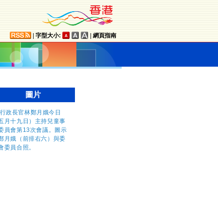
|
字型大小:
|
網頁指南
圖片