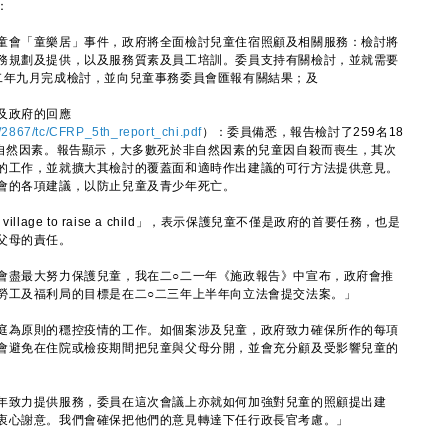
：
童會「童樂居」事件，政府將全面檢討兒童住宿照顧及相關服務：檢討將
務規劃及提供，以及服務質素及員工培訓。委員支持有關檢討，並就需要
二年九月完成檢討，並向兒童事務委員會匯報有關結果；及
及政府的回應
/2867/tc/CFRP_5th_report_chi.pdf
）：委員備悉，報告檢討了259名18
非自然因素。報告顯示，大多數死於非自然因素的兒童因自殺而喪生，其次
的工作，並就擴大其檢討的覆蓋面和適時作出建議的可行方法提供意見。
會的各項建議，以防止兒童及青少年死亡。
llage to raise a child」，表示保護兒童不僅是政府的首要任務，也是
父母的責任。
盡最大努力保護兒童，我在二○二一年《施政報告》中宣布，政府會推
勞工及福利局的目標是在二○二三年上半年向立法會提交法案。」
為原則的穩控疫情的工作。如個案涉及兒童，政府致力確保所作的每項
會避免在住院或檢疫期間把兒童與父母分開，並會充分顧及受影響兒童的
致力提供服務，委員在這次會議上亦就如何加強對兒童的照顧提出建
衷心謝意。我們會確保把他們的意見轉達下任行政長官考慮。」