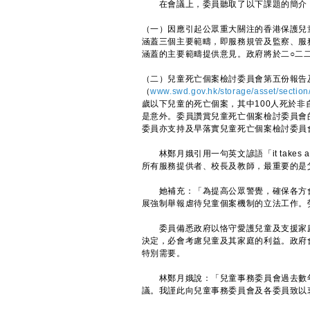
在會議上，委員聽取了以下課題的簡介
（一）因應引起公眾重大關注的香港保護兒
涵蓋三個主要範疇，即服務規管及監察、服
涵蓋的主要範疇提供意見。政府將於二○二
（二）兒童死亡個案檢討委員會第五份報告
（
www.swd.gov.hk/storage/asset/section
歲以下兒童的死亡個案，其中100人死於
是意外。委員讚賞兒童死亡個案檢討委員會
委員亦支持及早落實兒童死亡個案檢討委員
林鄭月娥引用一句英文諺語「it takes a vi
所有服務提供者、校長及教師，最重要的是
她補充：「為提高公眾警覺，確保各方會
展強制舉報虐待兒童個案機制的立法工作。
委員備悉政府以恪守愛護兒童及支援家庭
決定，必會考慮兒童及其家庭的利益。政府
特別需要。
林鄭月娥說：「兒童事務委員會過去數年
議。我謹此向兒童事務委員會及各委員致以