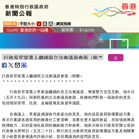
|
字型大小:
|
網頁指南
行政長官當選人繼續與立法會議員會面（附圖）
＊
＊
＊
＊
＊
＊
＊
＊
＊
＊
＊
＊
＊
＊
＊
＊
＊
＊
＊
＊
＊
行政長官當選人李家超繼續約見立法會議員，增進雙方交流互動。他今日
（五月十九日）與新民黨的立法會議員會面，聆聽他們對新一屆政府的意見，
包括地區管理、抗疫、金融發展及旅遊等議題。
在會議上，李家超感謝各代表提出的意見。他亦談及政府架構重組方案，
表示方案讓各政策局的權責分工更清晰，並產生更大協同效益，亦加強統籌及
指揮能力，目的是強化政府的施政能力和效果。他表示候任行政長官辦公室的
代表會出席明日（五月二十日）舉行的立法會研究政府架構重組方案及相關事
宜小組委員會會議作詳細介紹，並回應議員的提問及意見。