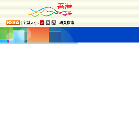
|
字型大小:
|
網頁指南