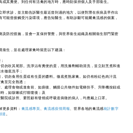
鳥或其糞便。到任何有活禽的地方時，應時刻保持個人及手部衞生。
即求診，並主動告訴醫生最近曾到過的地方，以便對潛在疾病及早作出
有可能曾接觸受污染環境，應告知醫生，有助診斷可能屬禽流感的個案，
及防控措施，並會一直保持警覺，與世界衞生組織及相關衞生部門緊密
衞生，並在處理家禽時留意以下建議：
便；
，切勿吹其尾部。洗淨沾有糞便的蛋，用洗滌劑輔助清洗，並立刻烹煮和進
清水徹底洗手；
固，切勿食用生蛋或有生蛋的醬料。徹底煮熟家禽。如仍有粉紅色肉汁流
家禽至完全熟透；
前、處理食物或進食前、如廁後、觸摸公共物件如電梯扶手、升降機按鈕或
污時，如咳嗽或打噴嚏後；及
往醫院或診所、要照顧有發燒或呼吸道病徵的病人，均應戴上口罩。
解更多資料：
禽流感專頁
、
禽流感疫情周報
、世界各地的禽流感
統計數字
e頻道
。