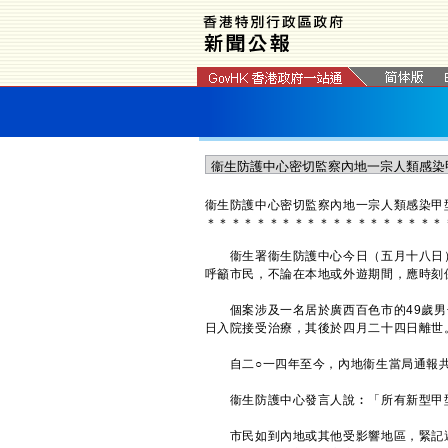
衞生防護中心密切監察內地一宗人類感染甲型
＊
＊
＊
＊
＊
＊
＊
＊
＊
＊
＊
＊
＊
＊
＊
＊
＊
＊
＊
衞生署衞生防護中心今日（五月十八日）正
呼籲市民，不論在本地或外遊期間，應時刻
個案涉及一名居於廣西百色市的49歲男
日入院接受治療，其後於四月二十四日離世
自二○一四年至今，內地衞生當局通報共7
衞生防護中心發言人說︰「所有新型甲型流
市民如到內地或其他受影響地區，緊記避