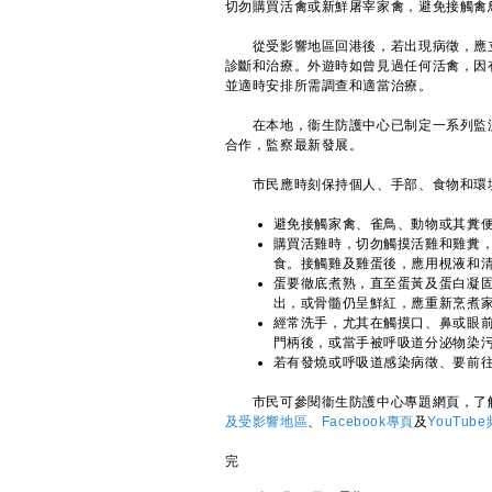
切勿購買活禽或新鮮屠宰家禽，避免接觸禽
從受影響地區回港後，若出現病徵，應立
診斷和治療。外遊時如曾見過任何活禽，因
並適時安排所需調查和適當治療。
在本地，衞生防護中心已制定一系列監測
合作，監察最新發展。
市民應時刻保持個人、手部、食物和環境
避免接觸家禽、雀鳥、動物或其糞
購買活雞時，切勿觸摸活雞和雞糞
食。接觸雞及雞蛋後，應用梘液和
蛋要徹底煮熟，直至蛋黃及蛋白凝
出，或骨髓仍呈鮮紅，應重新烹煮
經常洗手，尤其在觸摸口、鼻或眼
門柄後，或當手被呼吸道分泌物染
若有發燒或呼吸道感染病徵、要前
市民可參閱衞生防護中心專題網頁，了
及受影響地區
、
Facebook專頁
及
YouTub
完