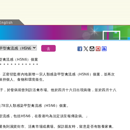
禽流感（H5N6）個案
＊
＊
＊
＊
＊
＊
＊
＊
＊
＊
＊
密切監察內地新增一宗人類感染甲型禽流感（H5N6）個案，並再次
保持個人、食物和環境衞生。
子，於發病前曾到訪活禽市場。他於四月十六日出現病徵，並於四月十八
。
8宗人類感染甲型禽流感（H5N6）個案。
感，包括H5N6，在香港均為法定須呈報傳染病。」
免到濕貨街市、活禽市場或農場。探訪親友時，留意是否有散養家禽。