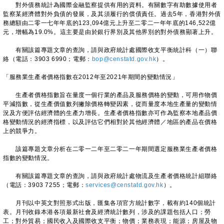
對外債務統計為國際金融監察提供有用的資料。有關數字有助數據使用者
監察某經濟體對外負債的發展，及其須履行的償債責任。過去5年，香港對外債
務總額由二零一七年年底的123,094億元上升至二零二一年年底的146,522億
元，增幅為19.0%。這主要是由於銀行界別及其他界別的對外債務顯著上升。
有關該篇專題文章的查詢，請與政府統計處國際收支平衡統計科（一）聯
絡（電話：3903 6990；電郵：
bop@censtatd.gov.hk
）。
「服務業生產者價格指數在2012年至2021年期間的變動情況」
生產者價格指數旨在量度一個行業的產品及服務價格的變動，可用作物價
平減指數，從生產價值數列撇除價格轉變因素，從而量度本地生產量的變動情
況及方便評估經濟體的生產力增長。生產者價格指數亦可作為監察本地產品價
格變動情況的經濟指標，以及評估它們相對於其他經濟體／地區的產品在價格
上的競爭力。
該篇專題文章分析在二零一二年至二零二一年期間選定服務業生產者價格
指數的變動情況。
有關該篇專題文章的查詢，請與政府統計處物流及生產者價格統計組聯絡
（電話：3903 7255；電郵：
services@censtatd.gov.hk
）。
月刊以中英文對照形式出版，匯集各項官方統計數字，載有約140個統計
表。月刊收錄本港各項最新社會及經濟統計數列，涉及的課題包括人口；勞
工；對外貿易；國民收入及國際收支平衡；物價；業務表現；能源；房屋及物