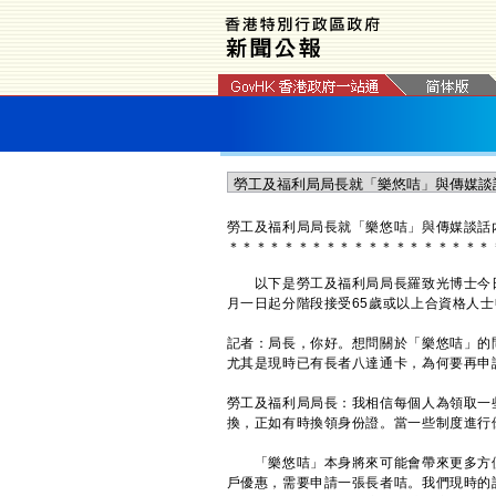
勞工及福利局局長就「樂悠咭」與傳媒談話
＊
＊
＊
＊
＊
＊
＊
＊
＊
＊
＊
＊
＊
＊
＊
＊
＊
＊
＊
以下是勞工及福利局局長羅致光博士今日
月一日起分階段接受65歲或以上合資格人
記者：局長，你好。想問關於「樂悠咭」的
尤其是現時已有長者八達通卡，為何要再申
勞工及福利局局長：我相信每個人為領取一
換，正如有時換領身份證。當一些制度進行
「樂悠咭」本身將來可能會帶來更多方便
戶優惠，需要申請一張長者咭。我們現時的