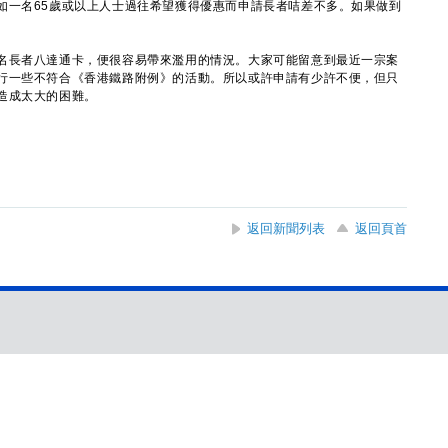
如一名65歲或以上人士過往希望獲得優惠而申請長者咭差不多。如果做到
長者八達通卡，便很容易帶來濫用的情況。大家可能留意到最近一宗案
行一些不符合《香港鐵路附例》的活動。所以或許申請有少許不便，但只
造成太大的困難。
返回新聞列表
返回頁首