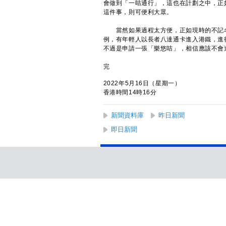
會做到「一咭通行」，這也在計劃之中，正
這件事，則可便利大眾。
當然如果過程太方便，正如現時的不記名
例，有年輕人以長者八達通卡進入港鐵，進
不過是申請一張「樂悠咭」，相信應該不會
完
2022年5月16日（星期一）
香港時間14時16分
新聞資料庫
昨日新聞
即日新聞