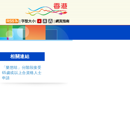
|
字型大小:
|
網頁指南
相關連結
「樂悠咭」分階段接受
65歲或以上合資格人士
申請