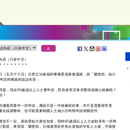
內容（只有中文）
＊
＊
＊
＊
＊
＊
＊
＊
（五月十六日）出席立法會福利事務委員會會議後，就「樂悠咭」由六
士申請與傳媒的談話內容：
問題，現在65歲或以上人士要申請，對長者而言會否覺得或擔心很麻煩？
請？
些優惠而要作一些申請，應該不是一件很麻煩的事，亦不是需要經常更
優化或調整時，也可能需要相關人士抽少許時間申請有關證件。
也不一定。因為譬如大家也知道，現時65歲或以上人士如欲享有一些商
計劃是，希望當「樂悠咭」日後適用於所有合資格的年長人士後，可能便