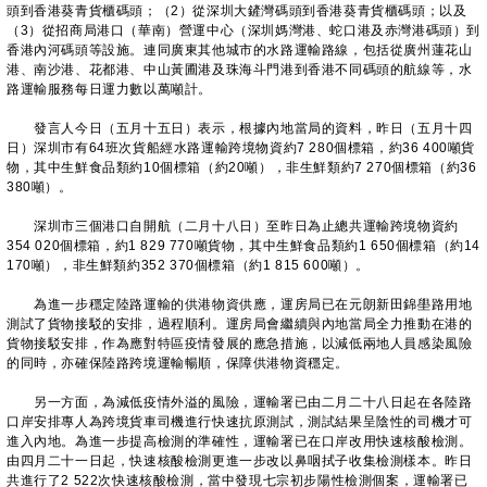
頭到香港葵青貨櫃碼頭；（2）從深圳大鏟灣碼頭到香港葵青貨櫃碼頭；以及
（3）從招商局港口（華南）營運中心（深圳媽灣港、蛇口港及赤灣港碼頭）到
香港內河碼頭等設施。連同廣東其他城市的水路運輸路線，包括從廣州蓮花山
港、南沙港、花都港、中山黃圃港及珠海斗門港到香港不同碼頭的航線等，水
路運輸服務每日運力數以萬噸計。
發言人今日（五月十五日）表示，根據內地當局的資料，昨日（五月十四
日）深圳市有64班次貨船經水路運輸跨境物資約7 280個標箱，約36 400噸貨
物，其中生鮮食品類約10個標箱（約20噸），非生鮮類約7 270個標箱（約36
380噸）。
深圳市三個港口自開航（二月十八日）至昨日為止總共運輸跨境物資約
354 020個標箱，約1 829 770噸貨物，其中生鮮食品類約1 650個標箱（約14
170噸），非生鮮類約352 370個標箱（約1 815 600噸）。
為進一步穩定陸路運輸的供港物資供應，運房局已在元朗新田錦壆路用地
測試了貨物接駁的安排，過程順利。運房局會繼續與內地當局全力推動在港的
貨物接駁安排，作為應對特區疫情發展的應急措施，以減低兩地人員感染風險
的同時，亦確保陸路跨境運輸暢順，保障供港物資穩定。
另一方面，為減低疫情外溢的風險，運輸署已由二月二十八日起在各陸路
口岸安排專人為跨境貨車司機進行快速抗原測試，測試結果呈陰性的司機才可
進入內地。為進一步提高檢測的準確性，運輸署已在口岸改用快速核酸檢測。
由四月二十一日起，快速核酸檢測更進一步改以鼻咽拭子收集檢測樣本。昨日
共進行了2 522次快速核酸檢測，當中發現七宗初步陽性檢測個案，運輸署已