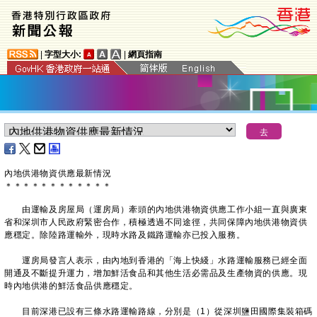
|
字型大小:
|
網頁指南
內地供港物資供應最新情況
＊
＊
＊
＊
＊
＊
＊
＊
＊
＊
＊
＊
由運輸及房屋局（運房局）牽頭的內地供港物資供應工作小組一直與廣東
省和深圳市人民政府緊密合作，積極透過不同途徑，共同保障內地供港物資供
應穩定。除陸路運輸外，現時水路及鐵路運輸亦已投入服務。
運房局發言人表示，由內地到香港的「海上快綫」水路運輸服務已經全面
開通及不斷提升運力，增加鮮活食品和其他生活必需品及生產物資的供應。現
時內地供港的鮮活食品供應穩定。
目前深港已設有三條水路運輸路線，分別是（1）從深圳鹽田國際集裝箱碼