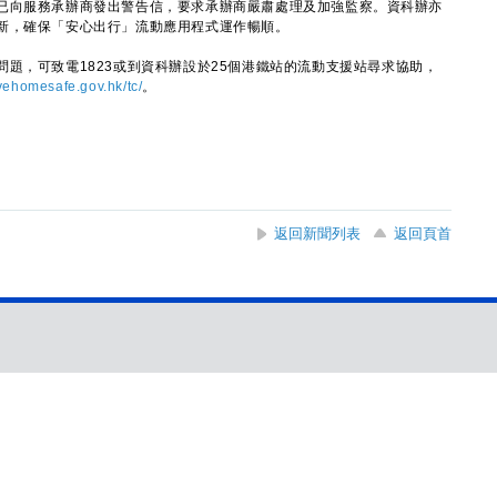
向服務承辦商發出警告信，要求承辦商嚴肅處理及加強監察。資科辦亦
新，確保「安心出行」流動應用程式運作暢順。
，可致電1823或到資科辦設於25個港鐵站的流動支援站尋求協助，
ehomesafe.gov.hk/tc/
。
返回新聞列表
返回頁首