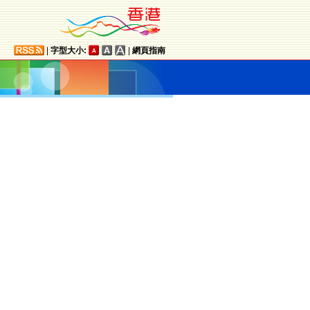
|
字型大小:
|
網頁指南