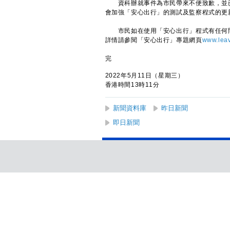
資科辦就事件為市民帶來不便致歉，並已
會加強「安心出行」的測試及監察程式的更
市民如在使用「安心出行」程式有任何問題
詳情請參閱「安心出行」專題網頁
www.leav
完
2022年5月11日（星期三）
香港時間13時11分
新聞資料庫
昨日新聞
即日新聞