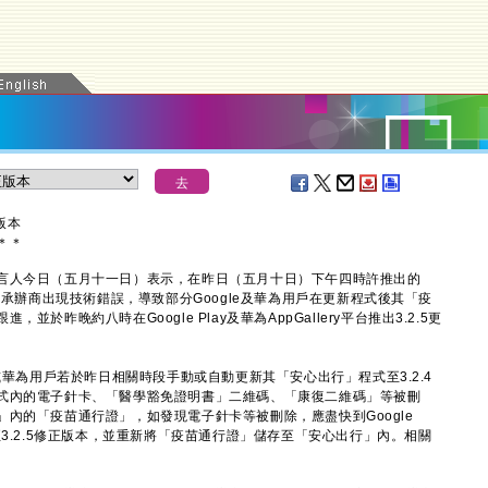
版本
＊
＊
人今日（五月十一日）表示，在昨日（五月十日）下午四時許推出的
務承辦商出現技術錯誤，導致部分Google及華為用戶在更新程式後其「疫
於昨晚約八時在Google Play及華為AppGallery平台推出3.2.5更
華為用戶若於昨日相關時段手動或自動更新其「安心出行」程式至3.2.4
式內的電子針卡、「醫學豁免證明書」二維碼、「康復二維碼」等被刪
內的「疫苗通行證」，如發現電子針卡等被刪除，應盡快到Google
出行」至3.2.5修正版本，並重新將「疫苗通行證」儲存至「安心出行」內。相關