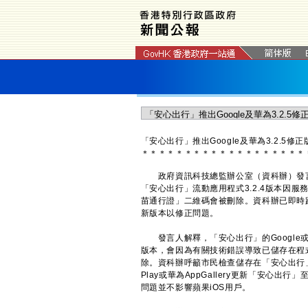
​「安心出行」推出Google及華為3.2.5修正
＊
＊
＊
＊
＊
＊
＊
＊
＊
＊
＊
＊
＊
＊
＊
＊
＊
＊
＊
政府資訊科技總監辦公室（資科辦）發言
「安心出行」流動應用程式3.2.4版本因服
苗通行證」二維碼會被刪除。資科辦已即時跟進，並
新版本以修正問題。
發言人解釋，「安心出行」的Google或
版本，會因為有關技術錯誤導致已儲存在程
除。資科辦呼籲市民檢查儲存在「安心出行」
Play或華為AppGallery更新「安心
問題並不影響蘋果iOS用戶。