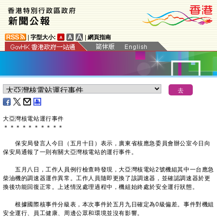
|
字型大小:
|
網頁指南
大亞灣核電站運行事件
＊
＊
＊
＊
＊
＊
＊
＊
＊
＊
​保安局發言人今日（五月十日）表示，廣東省核應急委員會辦公室今日向
保安局通報了一則有關大亞灣核電站的運行事件。
五月八日，工作人員例行檢查時發現，大亞灣核電站2號機組其中一台應急
柴油機的調速器運作異常。工作人員隨即更換了該調速器，並確認調速器於更
換後功能回復正常。上述情況處理過程中，機組始終處於安全運行狀態。
根據國際核事件分級表，本次事件於五月九日確定為0級偏差。事件對機組
安全運行、員工健康、周邊公眾和環境並沒有影響。