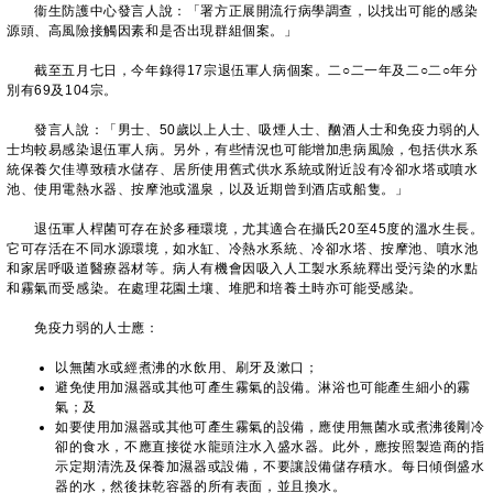
衞生防護中心發言人說：「署方正展開流行病學調查，以找出可能的感染
源頭、高風險接觸因素和是否出現群組個案。」
截至五月七日，今年錄得17宗退伍軍人病個案。二○二一年及二○二○年分
別有69及104宗。
發言人說：「男士、50歲以上人士、吸煙人士、酗酒人士和免疫力弱的人
士均較易感染退伍軍人病。另外，有些情況也可能增加患病風險，包括供水系
統保養欠佳導致積水儲存、居所使用舊式供水系統或附近設有冷卻水塔或噴水
池、使用電熱水器、按摩池或溫泉，以及近期曾到酒店或船隻。」
退伍軍人桿菌可存在於多種環境，尤其適合在攝氏20至45度的溫水生長。
它可存活在不同水源環境，如水缸、冷熱水系統、冷卻水塔、按摩池、噴水池
和家居呼吸道醫療器材等。病人有機會因吸入人工製水系統釋出受污染的水點
和霧氣而受感染。在處理花園土壤、堆肥和培養土時亦可能受感染。
免疫力弱的人士應：
以無菌水或經煮沸的水飲用、刷牙及漱口；
避免使用加濕器或其他可產生霧氣的設備。淋浴也可能產生細小的霧
氣；及
如要使用加濕器或其他可產生霧氣的設備，應使用無菌水或煮沸後剛冷
卻的食水，不應直接從水龍頭注水入盛水器。此外，應按照製造商的指
示定期清洗及保養加濕器或設備，不要讓設備儲存積水。每日傾倒盛水
器的水，然後抹乾容器的所有表面，並且換水。