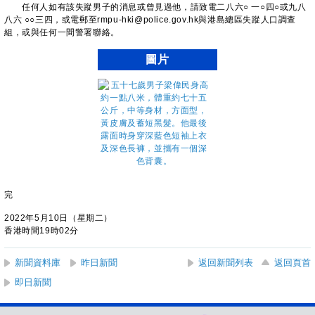
任何人如有該失蹤男子的消息或曾見過他，請致電二八六○ 一○四○或九八
八六 ○○三四，或電郵至rmpu-hki@police.gov.hk與港島總區失蹤人口調查
組，或與任何一間警署聯絡。
圖片
完
2022年5月10日（星期二）
香港時間19時02分
新聞資料庫
昨日新聞
返回新聞列表
返回頁首
即日新聞