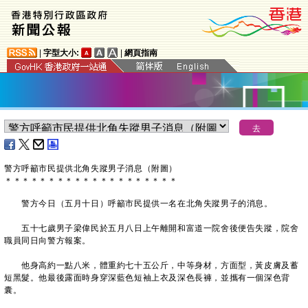
|
字型大小:
|
網頁指南
警方呼籲市民提供北角失蹤男子消息（附圖）
＊
＊
＊
＊
＊
＊
＊
＊
＊
＊
＊
＊
＊
＊
＊
＊
＊
＊
＊
＊
警方今日（五月十日）呼籲市民提供一名在北角失蹤男子的消息。
五十七歲男子梁偉民於五月八日上午離開和富道一院舍後便告失蹤，院舍
職員同日向警方報案。
他身高約一點八米，體重約七十五公斤，中等身材，方面型，黃皮膚及蓄
短黑髮。他最後露面時身穿深藍色短袖上衣及深色長褲，並攜有一個深色背
囊。