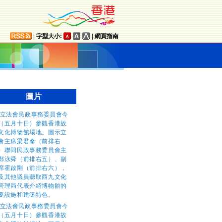
|
字型大小:
|
網頁指南
圖片