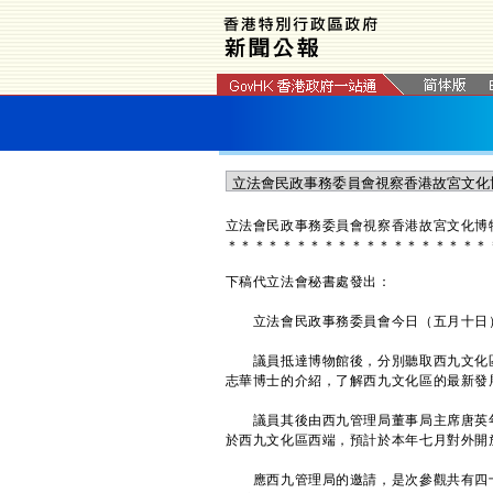
立法會民政事務委員會視察香港故宮文化博
＊
＊
＊
＊
＊
＊
＊
＊
＊
＊
＊
＊
＊
＊
＊
＊
＊
＊
＊
下稿代立法會秘書處發出：
立法會民政事務委員會今日（五月十日）
議員抵達博物館後，分別聽取西九文化區
志華博士的介紹，了解西九文化區的最新發
議員其後由西九管理局董事局主席唐英年
於西九文化區西端，預計於本年七月對外開
應西九管理局的邀請，是次參觀共有四十