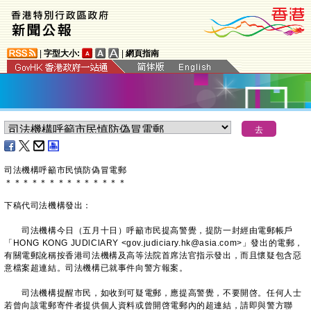
|
字型大小:
|
網頁指南
司法機構呼籲市民慎防偽冒電郵
＊
＊
＊
＊
＊
＊
＊
＊
＊
＊
＊
＊
＊
＊
下稿代司法機構發出：
司法機構今日（五月十日）呼籲市民提高警覺，提防一封經由電郵帳戶
「HONG KONG JUDlClARY <gov.judiciary.hk@asia.com>」發出的電郵，
有關電郵訛稱按香港司法機構及高等法院首席法官指示發出，而且懷疑包含惡
意檔案超連結。司法機構已就事件向警方報案。
司法機構提醒市民，如收到可疑電郵，應提高警覺，不要開啓。任何人士
若曾向該電郵寄件者提供個人資料或曾開啓電郵內的超連結，請即與警方聯