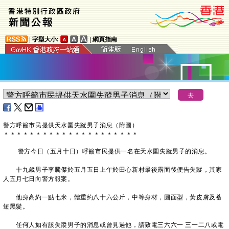
|
字型大小:
|
網頁指南
警方呼籲市民提供天水圍失蹤男子消息（附圖）
＊
＊
＊
＊
＊
＊
＊
＊
＊
＊
＊
＊
＊
＊
＊
＊
＊
＊
＊
＊
＊
警方今日（五月十日）呼籲市民提供一名在天水圍失蹤男子的消息。
十九歲男子李騰傑於五月五日上午於田心新村最後露面後便告失蹤，其家
人五月七日向警方報案。
他身高約一點七米，體重約八十六公斤，中等身材，圓面型，黃皮膚及蓄
短黑髮。
任何人如有該失蹤男子的消息或曾見過他，請致電三六六一 三一二八或電