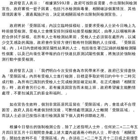
政府發言人表示：「根據第599J章，政府可按防疫需要，作出限制與檢測
宣告。政府審視一籃子因素，包括污水檢測病毒量、相關確診個案情況、其他
環境因素等，通過風險評估，決定就相關區域作出限制與檢測宣告。」
政府將於「受限區域」內設立臨時採樣站，並要求受檢人士於今日晚上九
時前接受檢測。受檢人士會獲安排到採樣站接受核酸測試，由專人以咽喉和鼻
腔合併拭子採樣。在所有人士有檢測結果前，受檢人士必須留在處所內，以減
少交叉感染的風險。政府會作安排方便行動有特別困難的人士採樣。「受限區
域」內，14日內曾經檢測呈陽性結果的人士，包括衞生署已記錄的核酸檢測陽
性個案，以及已向衞生署申報的自行快速抗原測試陽性個案，將無須於強制檢
測行動中接受檢測。
政府發言人說：「我們明白今次安排會為市民帶來不便。政府已安排盡快
為『受限區域』內所有受檢人士進行檢測，目標是爭取於明日約中午十二時完
成行動，為所有已識別的受檢人士完成檢測並確定結果。在正式撤銷『相關宣
告』時，政府會另行公布。若有僱員因宣告而未能上班，政府希望僱主能酌情
處理，不要扣減員工的薪金和福利。」
如在宣告生效時，個別非當區居民逗留在「受限區域」內，會造成不合理
困苦，政府人員在考慮個別情況後，可酌情處理讓該人士離開「受限區域」，
而該人士必須已按指示進行檢測及留下個人資料供聯絡之用。
根據今日發出的強制檢測公告，除了上述指明人士外，任何於二○二二年五
月四日至五月十日期間曾身處上述大廈內超過兩小時的人士，即使在「相關宣
告」開始生效時不在「受限區域」內，亦須在二○二二年五月十二日或之前接受