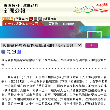
|
字型大小:
|
網頁指南
政府就粉嶺嘉福邨福樂樓指明「受限區域」作出限制與檢測宣告及強制檢測公
告
＊
＊
＊
＊
＊
＊
＊
＊
＊
＊
＊
＊
＊
＊
＊
＊
＊
＊
＊
＊
＊
＊
＊
＊
＊
＊
＊
＊
＊
＊
＊
＊
＊
＊
政府今日（五月十日）引用《預防及控制疾病（對若干人士強制檢測）規
例》（第599J章），作出限制與檢測宣告（下稱「相關宣告」），自下午四時
三十分起限制在粉嶺指明「受限區域」（即粉嶺嘉福邨福樂樓，不包括位於地
下的幼稚園，見附件）內的人士（下稱受檢人士）須留在其處所並接受強制檢
測。受檢人士須在其處所等候，直至「受限區域」內所有已識別的受檢人士完
成檢測，而相關檢測結果亦已獲大致確定，方可離開其處所。政府目標是在明
日（五月十一日）約中午十二時完成此行動。視乎檢測結果，行動或會延長。