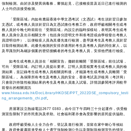
強制檢測。由於涉及變異病毒株，審慎起見，已接種疫苗及近日已進行檢測的
人士均仍須接受檢測。
「受限區域」內如有應屆香港中學文憑考試（文憑試）考生須於翌日參加
文憑試，或考務人員須於翌日為文憑試擔任考務工作，政府呼籲相關考生或考
務人員於今晚七時前前往「受限區域」內設立的臨時採樣站，表明其考生或考
務人員身分及出示相關文件（包括身分證明文件和准考證或由學校發出考務人
員證明信件），以便檢疫人員為其優先進行檢測，盡早讓考生及考務人員於翌
日取得檢測結果。此優先檢測的安排亦適用於考生及考務人員的同住家人，以
及早識別列為確診個案的密切接觸者的考生及考務人員，安排他們進行檢疫。
如考生或考務人員須在「相關宣告」撤銷前離開「受限區域」前往試場，
可向「受限區域」内訂明人員提出要求。訂明人員需核實考生或考務人員的檢
測結果，並記錄考生或考務人員相關資料後，才能讓考生或考務人員離開「受
限區域」。為保障所有考生及考務人員的安全，香港考試及評核局（考評局）
只會容許持陰性檢測結果的考生及考務人員進入試場。詳情請參閱考評局較早
前發出的相關資訊
www.hkeaa.edu.hk/DocLibrary/HKDSE/PPT_2022DSE_compulsory_testi
ng_arrangements_chi.pdf
。
房屋署設立熱線電話2677 0383，由今日下午四時三十分起運作，供受檢
測宣告限制下的市民查詢及求助。社會福利署亦會為受影響的居民提供協助。
政府呼籲受檢人士全力合作，登記及進行檢測，並留在家中耐心等候結
果。政府會嚴肅跟進受檢人士遵守強制檢測公告以及限制與檢測宣告的情況。