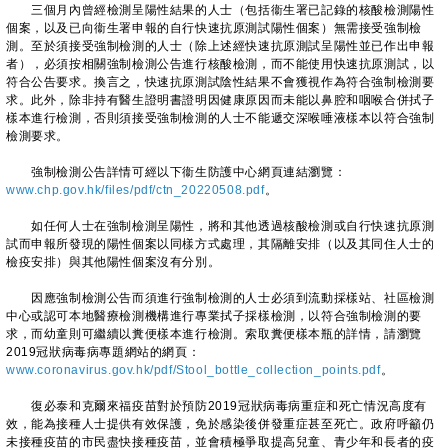
三個月內曾經檢測呈陽性結果的人士（包括衞生署已記錄的核酸檢測陽性
個案，以及已向衞生署申報的自行快速抗原測試陽性個案）無需接受強制檢
測。至於須接受強制檢測的人士（除上述經快速抗原測試呈陽性並已作出申報
者），必須按相關強制檢測公告進行核酸檢測，而不能使用快速抗原測試，以
符合公告要求。換言之，快速抗原測試陰性結果不會獲視作為符合強制檢測要
求。此外，除非持有醫生證明書證明因健康原因而未能以鼻腔和咽喉合併拭子
樣本進行檢測，否則須接受強制檢測的人士不能遞交深喉唾液樣本以符合強制
檢測要求。
強制檢測公告詳情可經以下衞生防護中心網頁連結瀏覽：
www.chp.gov.hk/files/pdf/ctn_20220508.pdf
。
如任何人士在強制檢測呈陽性，將和其他透過核酸檢測或自行快速抗原測
試而申報所發現的陽性個案以同樣方式處理，其隔離安排（以及其同住人士的
檢疫安排）與其他陽性個案沒有分別。
因應強制檢測公告而須進行強制檢測的人士必須到流動採樣站、社區檢測
中心或認可本地醫療檢測機構進行專業拭子採樣檢測，以符合強制檢測的要
求，而幼童則可繼續以糞便樣本進行檢測。索取糞便樣本瓶的詳情，請瀏覽
2019冠狀病毒病專題網站的網頁：
www.coronavirus.gov.hk/pdf/Stool_bottle_collection_points.pdf
。
復必泰和克爾來福疫苗對於預防2019冠狀病毒病重症和死亡情況高度有
效，能為接種人士提供有效保護，免於感染後併發重症甚至死亡。政府呼籲仍
未接種疫苗的市民盡快接種疫苗，並會積極爭取提高兒童、青少年和長者的疫