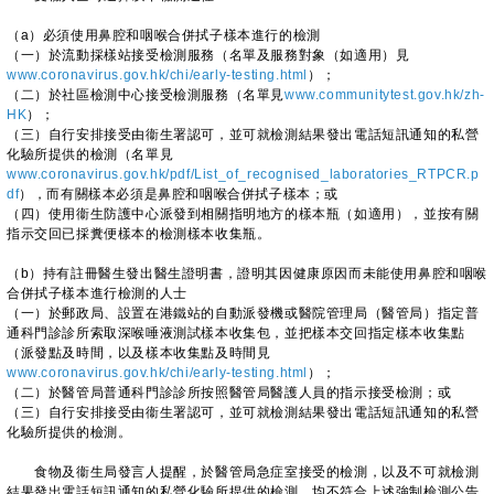
（a）必須使用鼻腔和咽喉合併拭子樣本進行的檢測
（一）於流動採樣站接受檢測服務（名單及服務對象（如適用）見
www.coronavirus.gov.hk/chi/early-testing.html
）；
（二）於社區檢測中心接受檢測服務（名單見
www.communitytest.gov.hk/zh-
HK
）；
（三）自行安排接受由衞生署認可，並可就檢測結果發出電話短訊通知的私營
化驗所提供的檢測（名單見
www.coronavirus.gov.hk/pdf/List_of_recognised_laboratories_RTPCR.p
df
），而有關樣本必須是鼻腔和咽喉合併拭子樣本；或
（四）使用衞生防護中心派發到相關指明地方的樣本瓶（如適用），並按有關
指示交回已採糞便樣本的檢測樣本收集瓶。
（b）持有註冊醫生發出醫生證明書，證明其因健康原因而未能使用鼻腔和咽喉
合併拭子樣本進行檢測的人士
（一）於郵政局、設置在港鐵站的自動派發機或醫院管理局（醫管局）指定普
通科門診診所索取深喉唾液測試樣本收集包，並把樣本交回指定樣本收集點
（派發點及時間，以及樣本收集點及時間見
www.coronavirus.gov.hk/chi/early-testing.html
）；
（二）於醫管局普通科門診診所按照醫管局醫護人員的指示接受檢測；或
（三）自行安排接受由衞生署認可，並可就檢測結果發出電話短訊通知的私營
化驗所提供的檢測。
食物及衞生局發言人提醒，於醫管局急症室接受的檢測，以及不可就檢測
結果發出電話短訊通知的私營化驗所提供的檢測，均不符合上述強制檢測公告