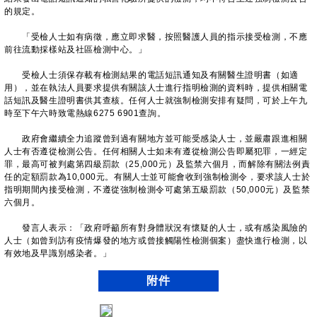
的規定。
「受檢人士如有病徵，應立即求醫，按照醫護人員的指示接受檢測，不應
前往流動採樣站及社區檢測中心。」
受檢人士須保存載有檢測結果的電話短訊通知及有關醫生證明書（如適
用），並在執法人員要求提供有關該人士進行指明檢測的資料時，提供相關電
話短訊及醫生證明書供其查核。任何人士就強制檢測安排有疑問，可於上午九
時至下午六時致電熱線6275 6901查詢。
政府會繼續全力追蹤曾到過有關地方並可能受感染人士，並嚴肅跟進相關
人士有否遵從檢測公告。任何相關人士如未有遵從檢測公告即屬犯罪，一經定
罪，最高可被判處第四級罰款（25,000元）及監禁六個月，而解除有關法例責
任的定額罰款為10,000元。有關人士並可能會收到強制檢測令，要求該人士於
指明期間內接受檢測，不遵從強制檢測令可處第五級罰款（50,000元）及監禁
六個月。
發言人表示：「政府呼籲所有對身體狀況有懷疑的人士，或有感染風險的
人士（如曾到訪有疫情爆發的地方或曾接觸陽性檢測個案）盡快進行檢測，以
有效地及早識別感染者。」
附件