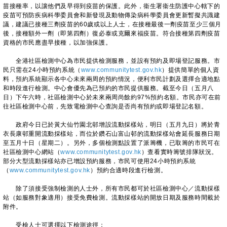
苗接種率，以讓他們及早得到疫苗的保護。此外，衞生署衞生防護中心轄下的
疫苗可預防疾病科學委員會和新發現及動物傳染病科學委員會更新暫擬共識建
議，建議已接種三劑疫苗的60歲或以上人士，在接種最後一劑疫苗至少三個月
後，接種額外一劑（即第四劑）復必泰或克爾來福疫苗。符合接種第四劑疫苗
資格的市民應盡早接種，以加強保護。
全港社區檢測中心為市民提供檢測服務，並設有預約及即場登記服務。市
民只需在24小時預約系統（
www.communitytest.gov.hk
）提供簡單的個人資
料，預約系統顯示各中心未來兩周的預約情況，便利市民計劃及選擇合適地點
和時段進行檢測。中心會優先為已預約的市民提供服務。截至今日（五月八
日）下午六時，社區檢測中心於未來兩周尚餘約97%預約名額。市民亦可在前
往社區檢測中心前，先致電檢測中心查詢是否尚有預約或即場登記名額。
政府今日已於黃大仙竹園北邨增設流動採樣站，明日（五月九日）將於青
衣長康邨重開流動採樣站，而位於鑽石山富山邨的流動採樣站會延長服務日期
至五月十日（星期二）。另外，多個檢測點設置了派籌機，已取籌的市民可在
社區檢測中心網站（
www.communitytest.gov.hk
）查看實時籌號排隊狀況。
部分大型流動採樣站亦已增設預約服務，市民可使用24小時預約系統
（
www.communitytest.gov.hk
）預約合適時段進行檢測。
除了須接受強制檢測的人士外，所有市民都可於社區檢測中心／流動採樣
站（如服務對象適用）接受免費檢測。流動採樣站的開放日期及服務時間載於
附件。
受檢人士可選擇以下檢測途徑：