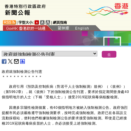
|
字型大小:
|
網頁指南
政府就強制檢測公告刊憲
＊
＊
＊
＊
＊
＊
＊
＊
＊
＊
＊
政府引用《預防及控制疾病（對若干人士強制檢測）規例》（《規例》）
（第599J章），就《規例》下的強制檢測公告刊憲，要求於指定期間曾身處40
個指明地方的人士（下稱「受檢人士」）接受2019冠狀病毒病核酸檢測。
因應多宗陽性檢測個案，有40個指明地方被納入強制檢測公告。政府強烈
提醒市民必須嚴格遵守強制檢測要求，按時完成強制檢測。政府已在各區設立
流動採樣站，便利他們根據強制檢測公告的要求接受強制檢測。即使是已經接
種2019冠狀病毒病疫苗的人士，亦必須接受上述強制檢測。