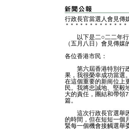
行政長官當選人會見傳
＊
＊
＊
＊
＊
＊
＊
＊
＊
＊
＊
＊
＊
以下是二○二二年行
（五月八日）會見傳媒
各位香港市民：
第六屆香港特別行政
果，我很榮幸成功當選
在這個重要的新崗位上
民。我將忠誠地、堅毅
大的責任，團結和帶領7
篇。
這次行政長官選舉因
的時間，但在短短一個
緊每一個機會接觸選舉