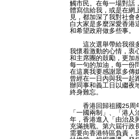
觸市民。在每一場對話
體寫信給我，或是在網
見，都加深了我對社會
白大家是多麼深愛香港
和希望政府做多些事。
這次選舉帶給我很多
我懷着激動的心情，衷
和主席團的鼓勵，更加
每一句的加油，每一份
在這裏我要感謝眾多傳
曾經在一日內與我一起
辦同事和義工日以繼夜
終身難忘。
香港回歸祖國25周年
「一國兩制」、「港人
年，香港進入「由治及
充滿挑戰。第六屆行政
需要向香港特區負責，