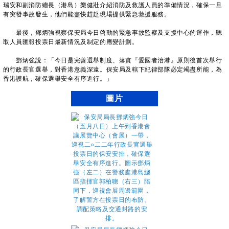
瑞安和副消防總長（港島）樂健壯介紹消防及救護人員的準備情況，確保一旦
有突發事故發生，他們能盡快趕赴現場提供緊急救援服務。
最後，鄧炳強視察保安局今日啓動的緊急事故監察及支援中心的運作，聽
取人員匯報投票日最新情況及制定的應變計劃。
鄧炳強說：「今日是完善選舉制度、落實『愛國者治港』原則後首次舉行
的行政長官選舉，對香港意義深遠。保安局及轄下紀律部隊必定竭盡所能，為
香港護航，確保選舉安全有序進行。」
圖片