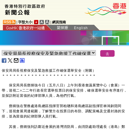
|
字型大小:
|
網頁指南
保安局局長視察保安及緊急救援工作確保選舉安全（附圖）
＊
＊
＊
＊
＊
＊
＊
＊
＊
＊
＊
＊
＊
＊
＊
＊
＊
＊
＊
＊
＊
＊
＊
＊
＊
＊
​保安局局長鄧炳強今日（五月八日）上午到香港會議展覽中心（會展）一
帶，巡視二○二二年行政長官選舉投票日的保安安排，確保選舉安全有序進行，
並探訪附近當值的紀律部隊人員，為他們打氣。
鄧炳強在警務處港島總區指揮官郭柏聰和港島總區副指揮官林鴻釧陪同
下，巡視會展周邊範圍，了解警方在投票日的布防、調配策略及交通封路的安
排，並為當值的紀律部隊人員打氣。
其後，鄧炳強到訪鄰近會展的港灣消防局，由消防處助理處長（港島）鄭