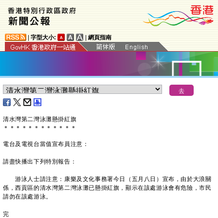
|
字型大小:
|
網頁指南
清水灣第二灣泳灘懸掛紅旗
＊
＊
＊
＊
＊
＊
＊
＊
＊
＊
＊
＊
電台及電視台當值宣布員注意：
請盡快播出下列特別報告：
游泳人士請注意：康樂及文化事務署今日（五月八日）宣布，由於大浪關
係，西貢區的清水灣第二灣泳灘已懸掛紅旗，顯示在該處游泳會有危險，市民
請勿在該處游泳。
完