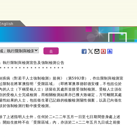
」執行限制與檢測宣告及強制檢測公告
＊
＊
＊
＊
＊
＊
＊
＊
＊
＊
＊
＊
＊
＊
＊
＊
＊
病（對若干人士強制檢測）規例》（第599J章），作出限制與檢測宣
起限制在將軍澳指明「受限區域」（即將軍澳厚德邨德安樓，不包括位於
內的人士（下稱受檢人士）須留在其處所並接受強制檢測。受檢人士須在
別的受檢人士完成檢測，而相關檢測結果亦已獲大致確定，方可離開其處
陽性結果的人士，包括衞生署已記錄的核酸檢測陽性個案，以及已向衞生
須於強制檢測行動中接受檢測。
了上述指明人士外，任何於二○二二年五月一日至七日期間曾身處上述
」開始生效時不在「受限區域」內，亦須於二○二二年五月九日或之前接