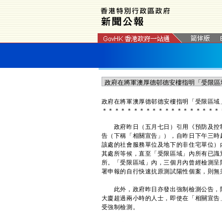
政府在將軍澳厚德邨德安樓指明「受限區域
＊
＊
＊
＊
＊
＊
＊
＊
＊
＊
＊
＊
＊
＊
＊
＊
＊
＊
＊
政府昨日（五月七日）引用《預防及控制疾
告（下稱「相關宣告」），自昨日下午三時
該處的社會服務單位及地下的非住宅單位）
其處所等候，直至「受限區域」內所有已識
所。「受限區域」內，三個月內曾經檢測呈
署申報的自行快速抗原測試陽性個案，則無
此外，政府昨日亦發出強制檢測公告，除
大廈超過兩小時的人士，即使在「相關宣告
受強制檢測。