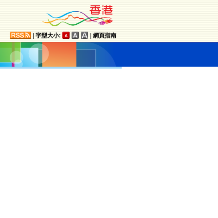
|
字型大小:
|
網頁指南