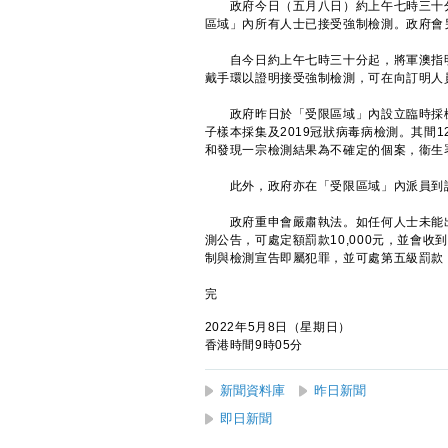
政府今日（五月八日）約上午七時三十分
區域」內所有人士已接受強制檢測。政府會
自今日約上午七時三十分起，將軍澳指明
戴手環以證明接受強制檢測，可在向訂明人
政府昨日於「受限區域」內設立臨時採樣
子樣本採集及2019冠狀病毒病檢測。其間
和發現一宗檢測結果為不確定的個案，衞生
此外，政府亦在「受限區域」內派員到訪6
政府重申會嚴肅執法。如任何人士未能出
測公告，可處定額罰款10,000元，並會
制與檢測宣告即屬犯罪，並可處第五級罰款
完
2022年5月8日（星期日）
香港時間9時05分
新聞資料庫
昨日新聞
即日新聞