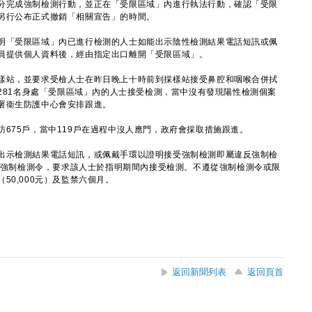
完成強制檢測行動，並正在「受限區域」內進行執法行動，確認「受限
另行公布正式撤銷「相關宣告」的時間。
「受限區域」內已進行檢測的人士如能出示陰性檢測結果電話短訊或佩
員提供個人資料後，經由指定出口離開「受限區域」。
站，並要求受檢人士在昨日晚上十時前到採樣站接受鼻腔和咽喉合併拭
1281名身處「受限區域」內的人士接受檢測，當中沒有發現陽性檢測個案
署衞生防護中心會安排跟進。
75戶，當中119戶在過程中沒人應門，政府會採取措施跟進。
示檢測結果電話短訊，或佩戴手環以證明接受強制檢測即屬違反強制檢
收到強制檢測令，要求該人士於指明期間內接受檢測。不遵從強制檢測令或限
（50,000元）及監禁六個月。
返回新聞列表
返回頁首