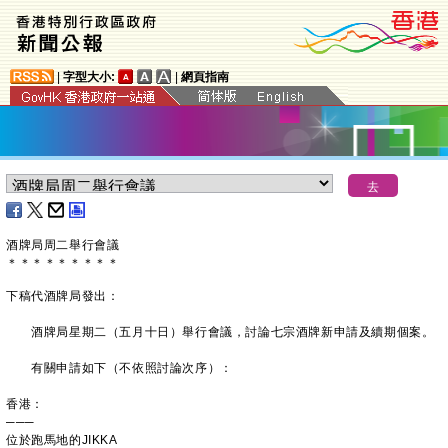
|
字型大小:
|
網頁指南
酒牌局周二舉行會議
＊
＊
＊
＊
＊
＊
＊
＊
＊
下稿代酒牌局發出：
酒牌局星期二（五月十日）舉行會議，討論七宗酒牌新申請及續期個案。
有關申請如下（不依照討論次序）：
香港：
───
位於跑馬地的JIKKA