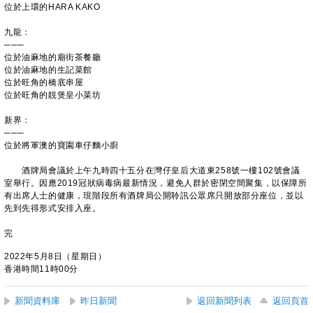
位於上環的HARA KAKO
九龍：
───
位於油麻地的廟街茶餐廳
位於油麻地的生記菜館
位於旺角的橋底串屋
位於旺角的靚煲皇小菜坊
新界：
───
位於將軍澳的寶園車仔麵小廚
酒牌局會議於上午九時四十五分在灣仔皇后大道東258號一樓102號會議
室舉行。因應2019冠狀病毒病最新情況，避免人群於密閉空間聚集，以保障所
有出席人士的健康，現階段所有酒牌局公開聆訊公眾席只開放部分座位，並以
先到先得形式安排入座。
完
2022年5月8日（星期日）
香港時間11時00分
新聞資料庫
昨日新聞
返回新聞列表
返回頁首