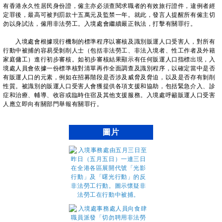
有香港永久性居民身份證，僱主亦必須查閱求職者的有效旅行證件，違例者經
定罪後，最高可被判罰款十五萬元及監禁一年。就此，發言人提醒所有僱主切
勿以身試法，僱用非法勞工。入境處會繼續嚴正執法，打擊有關罪行。
入境處會根據現行機制的標準程序以審核及識別販運人口受害人，對所有
行動中被捕的容易受剝削人士（包括非法勞工、非法入境者、性工作者及外籍
家庭傭工）進行初步審核。如初步審核結果顯示有任何販運人口指標出現，入
境處人員會依據一份標準核對清單再作全面調查及識別程序，以確定當中是否
有販運人口的元素，例如在招募階段是否涉及威脅及脅迫，以及是否存有剝削
性質。被識別的販運人口受害人會獲提供各項支援和協助，包括緊急介入、診
症和治療、輔導、收容或臨時住宿及其他支援服務。入境處呼籲販運人口受害
人應立即向有關部門舉報有關罪行。
圖片