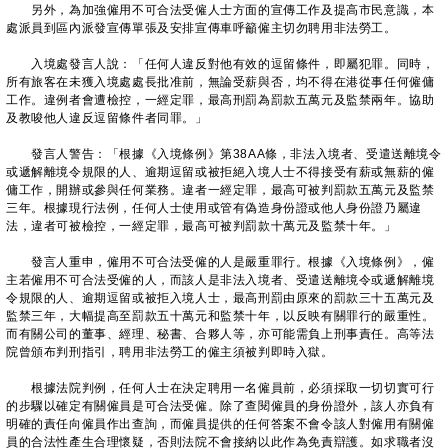
另外，為加強僱用不可合法受僱人士方面的宣傳工作及提高市民意識，本
處派員到區內派發宣傳單張及安排宣傳車呼籲僱主切勿聘用非法勞工。
入境處發言人說：「任何人違反對他有效的逗留條件，即屬犯罪。同時，
所有旅客在未獲入境處處長批准前，無論受薪與否，均不得在港從事任何僱傭
工作。違例者會遭檢控，一經定罪，最高刑罰為罰款五萬元及監禁兩年。協助
及教唆他人違反逗留條件者同罪。」
發言人警告：「根據《入境條例》第38AA條，非法入境者、受遣送離境令
或遞解離境令規限的人、逾期逗留或被拒絕入境人士不得接受有薪或無薪的僱
傭工作，開辦或參與任何業務。違者一經定罪，最高可被判罰款五萬元及監禁
三年。根據現行法例，任何人士使用或管有偽造身份證或他人身份證乃屬違
法，違者可被檢控，一經定罪，最高可被判罰款十萬元及監禁十年。」
發言人重申，僱用不可合法受僱的人是嚴重罪行。根據《入境條例》，僱
主若僱用不可合法受僱的人，而該人是非法入境者、受遣送離境令或遞解離境
令規限的人、逾期逗留或被拒入境人士，最高刑罰由原來的罰款三十五萬元及
監禁三年，大幅提高至罰款五十萬元和監禁十年，以反映有關罪行的嚴重性。
而有關公司的董事、經理、秘書、合夥人等，亦可能需負上刑事責任。高等法
院曾頒布判刑指引，聘用非法勞工的僱主須被判即時入獄。
根據法院判例，任何人士在決定聘用一名僱員前，必須採取一切切實可行
的步驟以確定有關僱員是可合法受僱。除了查閱僱員的身份證外，該人亦負有
明確的責任向僱員作出查詢，而僱員提供的任何答案不會令該人對僱用有關僱
員的合法性產生合理懷疑，否則法院不會接納以此作為免責辯護。如求職者沒