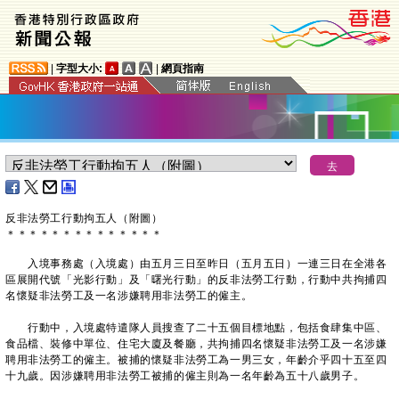
|
字型大小:
|
網頁指南
反非法勞工行動拘五人（附圖）
＊
＊
＊
＊
＊
＊
＊
＊
＊
＊
＊
＊
＊
＊
入境事務處（入境處）由五月三日至昨日（五月五日）一連三日在全港各
區展開代號「光影行動」及「曙光行動」的反非法勞工行動，行動中共拘捕四
名懷疑非法勞工及一名涉嫌聘用非法勞工的僱主。
行動中，入境處特遣隊人員搜查了二十五個目標地點，包括食肆集中區、
食品檔、裝修中單位、住宅大廈及餐廳，共拘捕四名懷疑非法勞工及一名涉嫌
聘用非法勞工的僱主。被捕的懷疑非法勞工為一男三女，年齡介乎四十五至四
十九歲。因涉嫌聘用非法勞工被捕的僱主則為一名年齡為五十八歲男子。