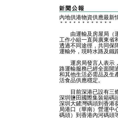
內地供港物資供應最新
＊
＊
＊
＊
＊
＊
＊
＊
＊
＊
＊
＊
由運輸及房屋局（運
工作小組一直與廣東省
透過不同途徑，共同保
運輸外，現時水路及鐵
運房局發言人表示，
路運輸服務已經全面開
和其他生活必需品及生
活食品供應穩定。
目前深港已設有三條
深圳鹽田國際集裝箱碼
深圳大鏟灣碼頭到香港
局港口（華南）營運中
碼頭）到香港內河碼頭