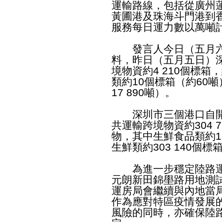
運輸路線，包括從廣州
黃圃港及珠海斗門港到
服務每日運力數以萬噸
發言人今日（五月六
料，昨日（五月五日）
境物資約4 210個標箱
類約10個標箱（約60噸
17 890噸）。
深圳市三個港口自開
共運輸跨境物資約304 73
物，其中生鮮食品類約1 
生鮮類約303 140個標箱
為進一步穩定陸路運
元朗新田錦壆路用地測
運房局會繼續與內地當
作為應對特區疫情發展
風險的同時，亦確保陸