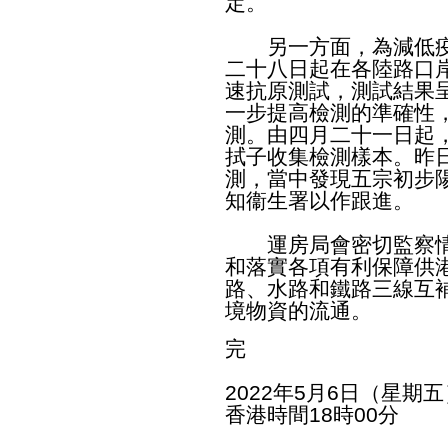
定。
另一方面，為減低疫
二十八日起在各陸路口
速抗原測試，測試結果
一步提高檢測的準確性
測。由四月二十一日起
拭子收集檢測樣本。昨日
測，當中發現五宗初步
知衞生署以作跟進。
運房局會密切監察情
和落實各項有利保障供
路、水路和鐵路三線互
境物資的流通。
完
2022年5月6日（星期五
香港時間18時00分