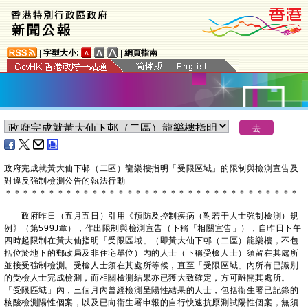
|
字型大小:
|
網頁指南
政府完成就黃大仙下邨（二區）龍樂樓指明「受限區域」的限制與檢測宣告及
對違反強制檢測公告的執法行動
＊
＊
＊
＊
＊
＊
＊
＊
＊
＊
＊
＊
＊
＊
＊
＊
＊
＊
＊
＊
＊
＊
＊
＊
＊
＊
＊
＊
＊
＊
＊
＊
＊
＊
政府昨日（五月五日）引用《預防及控制疾病（對若干人士強制檢測）規
例》（第599J章），作出限制與檢測宣告（下稱「相關宣告」），自昨日下午
四時起限制在黃大仙指明「受限區域」（即黃大仙下邨（二區）龍樂樓，不包
括位於地下的郵政局及非住宅單位）內的人士（下稱受檢人士）須留在其處所
並接受強制檢測。受檢人士須在其處所等候，直至「受限區域」內所有已識別
的受檢人士完成檢測，而相關檢測結果亦已獲大致確定，方可離開其處所。
「受限區域」內，三個月內曾經檢測呈陽性結果的人士，包括衞生署已記錄的
核酸檢測陽性個案，以及已向衞生署申報的自行快速抗原測試陽性個案，無須