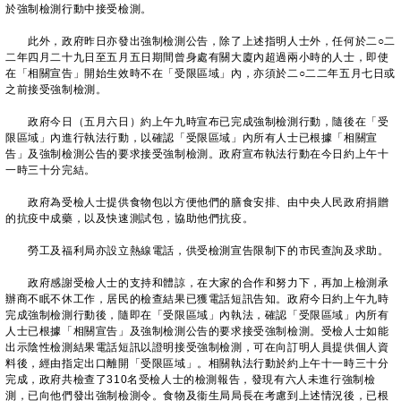
於強制檢測行動中接受檢測。
此外，政府昨日亦發出強制檢測公告，除了上述指明人士外，任何於二○二
二年四月二十九日至五月五日期間曾身處有關大廈內超過兩小時的人士，即使
在「相關宣告」開始生效時不在「受限區域」內，亦須於二○二二年五月七日或
之前接受強制檢測。
政府今日（五月六日）約上午九時宣布已完成強制檢測行動，隨後在「受
限區域」內進行執法行動，以確認「受限區域」內所有人士已根據「相關宣
告」及強制檢測公告的要求接受強制檢測。政府宣布執法行動在今日約上午十
一時三十分完結。
政府為受檢人士提供食物包以方便他們的膳食安排、由中央人民政府捐贈
的抗疫中成藥，以及快速測試包，協助他們抗疫。
勞工及福利局亦設立熱線電話，供受檢測宣告限制下的市民查詢及求助。
政府感謝受檢人士的支持和體諒，在大家的合作和努力下，再加上檢測承
辦商不眠不休工作，居民的檢查結果已獲電話短訊告知。政府今日約上午九時
完成強制檢測行動後，隨即在「受限區域」內執法，確認「受限區域」內所有
人士已根據「相關宣告」及強制檢測公告的要求接受強制檢測。受檢人士如能
出示陰性檢測結果電話短訊以證明接受強制檢測，可在向訂明人員提供個人資
料後，經由指定出口離開「受限區域」。相關執法行動於約上午十一時三十分
完成，政府共檢查了310名受檢人士的檢測報告，發現有六人未進行強制檢
測，已向他們發出強制檢測令。食物及衞生局局長在考慮到上述情況後，已根