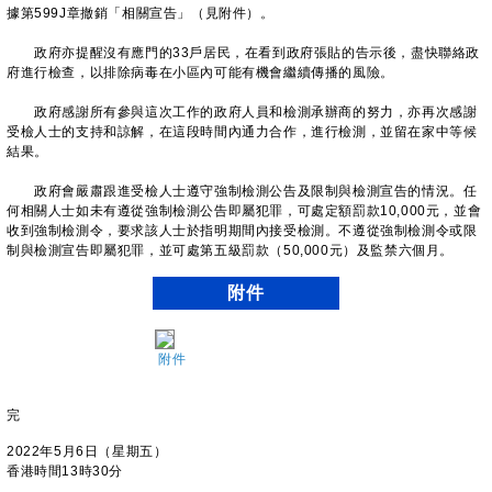
據第599J章撤銷「相關宣告」（見附件）。
政府亦提醒沒有應門的33戶居民，在看到政府張貼的告示後，盡快聯絡政
府進行檢查，以排除病毒在小區內可能有機會繼續傳播的風險。
政府感謝所有參與這次工作的政府人員和檢測承辦商的努力，亦再次感謝
受檢人士的支持和諒解，在這段時間內通力合作，進行檢測，並留在家中等候
結果。
政府會嚴肅跟進受檢人士遵守強制檢測公告及限制與檢測宣告的情況。任
何相關人士如未有遵從強制檢測公告即屬犯罪，可處定額罰款10,000元，並會
收到強制檢測令，要求該人士於指明期間內接受檢測。不遵從強制檢測令或限
制與檢測宣告即屬犯罪，並可處第五級罰款（50,000元）及監禁六個月。
附件
附件
完
2022年5月6日（星期五）
香港時間13時30分