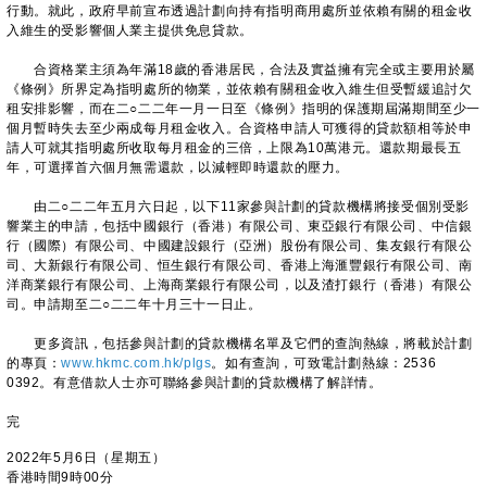
行動。就此，政府早前宣布透過計劃向持有指明商用處所並依賴有關的租金收
入維生的受影響個人業主提供免息貸款。
合資格業主須為年滿18歲的香港居民，合法及實益擁有完全或主要用於屬
《條例》所界定為指明處所的物業，並依賴有關租金收入維生但受暫緩追討欠
租安排影響，而在二○二二年一月一日至《條例》指明的保護期屆滿期間至少一
個月暫時失去至少兩成每月租金收入。合資格申請人可獲得的貸款額相等於申
請人可就其指明處所收取每月租金的三倍，上限為10萬港元。還款期最長五
年，可選擇首六個月無需還款，以減輕即時還款的壓力。
由二○二二年五月六日起，以下11家參與計劃的貸款機構將接受個別受影
響業主的申請，包括中國銀行（香港）有限公司、東亞銀行有限公司、中信銀
行（國際）有限公司、中國建設銀行（亞洲）股份有限公司、集友銀行有限公
司、大新銀行有限公司、恒生銀行有限公司、香港上海滙豐銀行有限公司、南
洋商業銀行有限公司、上海商業銀行有限公司，以及渣打銀行（香港）有限公
司。申請期至二○二二年十月三十一日止。
更多資訊，包括參與計劃的貸款機構名單及它們的查詢熱線，將載於計劃
的專頁：
www.hkmc.com.hk/plgs
。如有查詢，可致電計劃熱線：2536
0392。有意借款人士亦可聯絡參與計劃的貸款機構了解詳情。
完
2022年5月6日（星期五）
香港時間9時00分