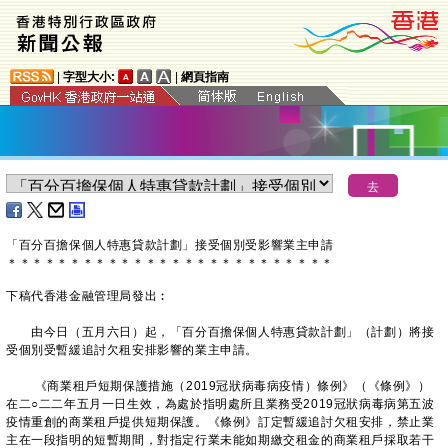
|
字型大小:
|
網頁指南
「百分百擔保個人特惠貸款計劃」接受個別受影響業主申請
＊
＊
＊
＊
＊
＊
＊
＊
＊
＊
＊
＊
＊
＊
＊
＊
＊
＊
＊
＊
＊
＊
＊
＊
＊
＊
下稿代香港金融管理局發出︰
​由今日（五月六日）起，「百分百擔保個人特惠貸款計劃」（計劃）將接
受個別受暫緩追討欠租安排影響的業主申請。
《商業租戶短期保護措施（2019冠狀病毒病疫情）條例》（《條例》）
在二○二二年五月一日生效，為處於指明處所且業務受2019冠狀病毒病第五波
疫情重創的商業租戶提供短期保護。《條例》訂定暫緩追討欠租安排，禁止業
主在一段指明的短暫期間，對指定行業未能如期繳交租金的商業租戶採取若干