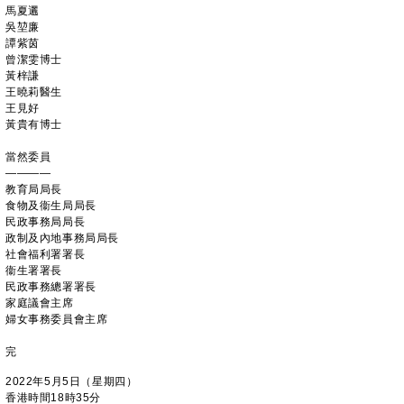
馬夏邐
吳堃廉
譚紫茵
曾潔雯博士
黃梓謙
王曉莉醫生
王見好
黃貴有博士
當然委員
————
教育局局長
食物及衞生局局長
民政事務局局長
政制及內地事務局局長
社會福利署署長
衞生署署長
民政事務總署署長
家庭議會主席
婦女事務委員會主席
完
2022年5月5日（星期四）
香港時間18時35分