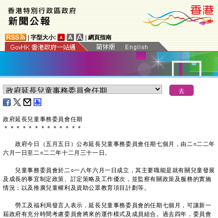
|
字型大小:
|
網頁指南
政府延長兒童事務委員會任期
＊
＊
＊
＊
＊
＊
＊
＊
＊
＊
＊
＊
＊
政府今日（五月五日）公布延長兒童事務委員會任期七個月，由二○二二年
六月一日至二○二二年十二月三十一日。
兒童事務委員會於二○一八年六月一日成立，其主要職能是就有關兒童發展
及成長的事宜制定政策、訂定策略及工作優次，並監察有關政策及服務的實施
情況；以及推廣兒童權利及資助公眾教育項目計劃等。
勞工及福利局發言人表示，延長兒童事務委員會的任期七個月，可讓新一
屆政府有充分時間考慮委員會將來的運作模式及成員組合。過去四年，委員會