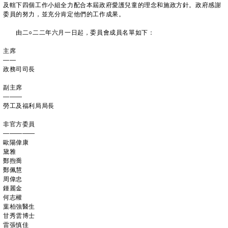
及轄下四個工作小組全力配合本屆政府愛護兒童的理念和施政方針。政府感謝
委員的努力，並充分肯定他們的工作成果。
由二○二二年六月一日起，委員會成員名單如下：
主席
——
政務司司長
副主席
———
勞工及福利局局長
非官方委員
—————
歐陽偉康
黛雅
鄭煦喬
鄭佩慧
周偉忠
鍾麗金
何志權
葉柏強醫生
甘秀雲博士
雷張慎佳