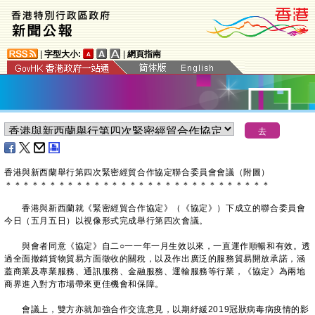
|
字型大小:
|
網頁指南
香港與新西蘭舉行第四次緊密經貿合作協定聯合委員會會議（附圖）
＊
＊
＊
＊
＊
＊
＊
＊
＊
＊
＊
＊
＊
＊
＊
＊
＊
＊
＊
＊
＊
＊
＊
＊
＊
＊
＊
＊
＊
＊
香港與新西蘭就《緊密經貿合作協定》（《協定》）下成立的聯合委員會
今日（五月五日）以視像形式完成舉行第四次會議。
與會者同意《協定》自二○一一年一月生效以來，一直運作順暢和有效。透
過全面撤銷貨物貿易方面徵收的關稅，以及作出廣泛的服務貿易開放承諾，涵
蓋商業及專業服務、通訊服務、金融服務、運輸服務等行業，《協定》為兩地
商界進入對方市場帶來更佳機會和保障。
會議上，雙方亦就加強合作交流意見，以期紓緩2019冠狀病毒病疫情的影