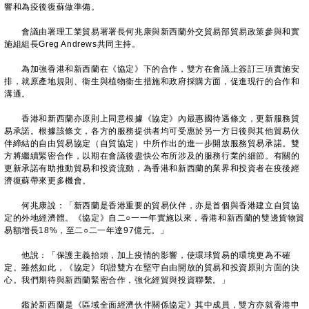
響和為疫後復蘇做準備。
會議由署理工業貿易署署長何兆康與新西蘭外交貿易部貿易政策參與和實
施組組長Greg Andrews共同主持。
為加強香港和新西蘭在《協定》下的合作，雙方在會議上簽訂三項實施安
排，就原產地規則、衞生與植物衞生措施和政府採購方面，促進現行的合作和
溝通。
香港和新西蘭亦原則上同意根據《協定》內最惠國待遇條文，更新服務貿
易承諾。根據該條文，各方的服務提供者均可受惠於另一方日後與其他貿易伙
伴締結的自由貿易協定（自貿協定）中所作出的進一步開放服務貿易承諾。雙
方將繼續緊密合作，以期在會議後盡快公布所涉及的服務行業的細節。有關的
更新承諾有助推動貿易和投資流動，為香港和新西蘭的業界和投資者在疫後經
濟復蘇帶來更多機會。
何兆康說：「新西蘭是香港重要的貿易伙伴，亦是首個與香港建立自貿協
定的外地經濟體。《協定》自二○一一年實施以來，香港和新西蘭的雙邊貨物貿
易額增長18%，至二○二一年達97億元。」
他說：「保護主義抬頭，加上疫情的影響，使環球貿易的環境更為不確
定。雖然如此，《協定》印證雙方在堅守自由開放的貿易和投資原則方面的決
心。我們期待與新西蘭緊密合作，強化經貿與投資聯繫。」
鑑於新西蘭是《區域全面經濟伙伴關係協定》其中成員，雙方亦就香港申