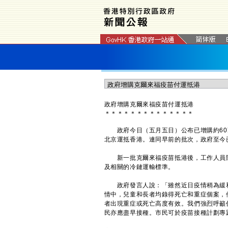
政府增購克爾來福疫苗付運抵港
＊
＊
＊
＊
＊
＊
＊
＊
＊
＊
＊
＊
＊
＊
政府今日（五月五日）公布已增購約60
北京運抵香港。連同早前的批次，政府至今
新一批克爾來福疫苗抵港後，工作人員隨
及相關的冷鏈運輸標準。
​​​​政府發言人說：「雖然近日疫情稍為緩
情中，兒童和長者均錄得死亡和重症個案，
者出現重症或死亡高度有效。我們強烈呼籲
民亦應盡早接種。市民可於疫苗接種計劃專