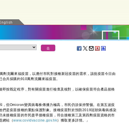
萬劑克爾來福疫苗，以應付市民對接種新冠疫苗的需求，該批疫苗今日由
已合共採購約910萬劑克爾來福疫苗。
即按既定程序，對有關疫苗進行檢查及核對，以確保疫苗符合產品規格
和，但Omicron變異病毒株傳播力極高，市民仍須保持警惕。在第五波疫
他們是疫苗接種的重點保護對象。接種疫苗對於預防2019冠狀病毒病感染
仍未接種疫苗的市民盡早接種疫苗，符合接種第三及第四劑疫苗資格的市
題網站（
www.covidvaccine.gov.hk
）獲取更多詳情。」