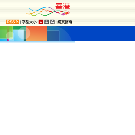
|
字型大小:
|
網頁指南