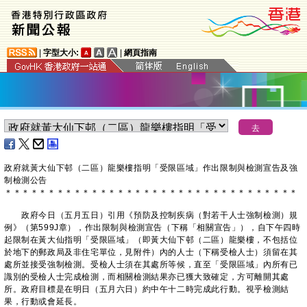
|
字型大小:
|
網頁指南
政府就黃大仙下邨（二區）龍樂樓指明「受限區域」作出限制與檢測宣告及強
制檢測公告
＊
＊
＊
＊
＊
＊
＊
＊
＊
＊
＊
＊
＊
＊
＊
＊
＊
＊
＊
＊
＊
＊
＊
＊
＊
＊
＊
＊
＊
＊
＊
＊
＊
＊
​政府今日（五月五日）引用《預防及控制疾病（對若干人士強制檢測）規
例》（第599J章），作出限制與檢測宣告（下稱「相關宣告」），自下午四時
起限制在黃大仙指明「受限區域」（即黃大仙下邨（二區）龍樂樓，不包括位
於地下的郵政局及非住宅單位，見附件）內的人士（下稱受檢人士）須留在其
處所並接受強制檢測。受檢人士須在其處所等候，直至「受限區域」內所有已
識別的受檢人士完成檢測，而相關檢測結果亦已獲大致確定，方可離開其處
所。政府目標是在明日（五月六日）約中午十二時完成此行動。視乎檢測結
果，行動或會延長。