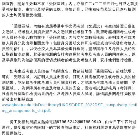
關宣告」開始生效時不在「受限區域」內，亦須在二○二二年五月七日或之前接
受強制檢測。由於涉及變異病毒株，審慎起見，已接種疫苗及近日已進行檢測
的人士均仍須接受檢測。
「受限區域」內如有應屆香港中學文憑考試（文憑試）考生須於翌日參加
文憑試，或考務人員須於翌日為文憑試擔任考務工作，政府呼籲相關考生或考
務人員於今晚八時前前往「受限區域」內設立的臨時採樣站，表明其考生或考
務人員身分及出示相關文件（包括身分證明文件和准考證或由學校發出考務人
員證明信件），以便檢疫人員為其優先進行檢測，盡早讓考生及考務人員於翌
日取得檢測結果。此優先檢測的安排亦適用於考生及考務人員的同住家人，以
及早識別列為確診個案的密切接觸者的考生及考務人員，安排他們進行檢疫。
如考生或考務人員須在「相關宣告」撤銷前離開「受限區域」前往試場，
可向「受限區域」内訂明人員提出要求。訂明人員需核實考生或考務人員的檢
測結果，並記錄考生或考務人員相關資料後，才能讓考生或考務人員離開「受
限區域」。為保障所有考生及考務人員的安全，香港考試及評核局（考評局）
只會容許持陰性檢測結果的考生及考務人員進入試場。詳情請參閱考評局較早
前發出的相關資訊
www.hkeaa.edu.hk/DocLibrary/HKDSE/PPT_2022DSE_compulsory_testi
ng_arrangements_chi.pdf
。
勞工及福利局設立熱線電話6796 5242和6798 9940，由今日下午四時起
運作，供受檢測宣告限制下的市民查詢及求助。社會福利署亦會為受影響的居
民提供協助。