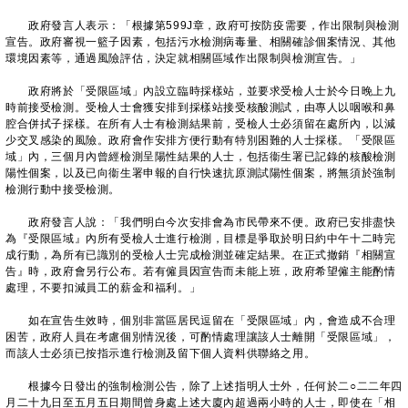
政府發言人表示：「根據第599J章，政府可按防疫需要，作出限制與檢測
宣告。政府審視一籃子因素，包括污水檢測病毒量、相關確診個案情況、其他
環境因素等，通過風險評估，決定就相關區域作出限制與檢測宣告。」
政府將於「受限區域」內設立臨時採樣站，並要求受檢人士於今日晚上九
時前接受檢測。受檢人士會獲安排到採樣站接受核酸測試，由專人以咽喉和鼻
腔合併拭子採樣。在所有人士有檢測結果前，受檢人士必須留在處所內，以減
少交叉感染的風險。政府會作安排方便行動有特別困難的人士採樣。「受限區
域」內，三個月內曾經檢測呈陽性結果的人士，包括衞生署已記錄的核酸檢測
陽性個案，以及已向衞生署申報的自行快速抗原測試陽性個案，將無須於強制
檢測行動中接受檢測。
政府發言人說：「我們明白今次安排會為市民帶來不便。政府已安排盡快
為『受限區域』內所有受檢人士進行檢測，目標是爭取於明日約中午十二時完
成行動，為所有已識別的受檢人士完成檢測並確定結果。在正式撤銷『相關宣
告』時，政府會另行公布。若有僱員因宣告而未能上班，政府希望僱主能酌情
處理，不要扣減員工的薪金和福利。」
如在宣告生效時，個別非當區居民逗留在「受限區域」內，會造成不合理
困苦，政府人員在考慮個別情況後，可酌情處理讓該人士離開「受限區域」，
而該人士必須已按指示進行檢測及留下個人資料供聯絡之用。
根據今日發出的強制檢測公告，除了上述指明人士外，任何於二○二二年四
月二十九日至五月五日期間曾身處上述大廈內超過兩小時的人士，即使在「相