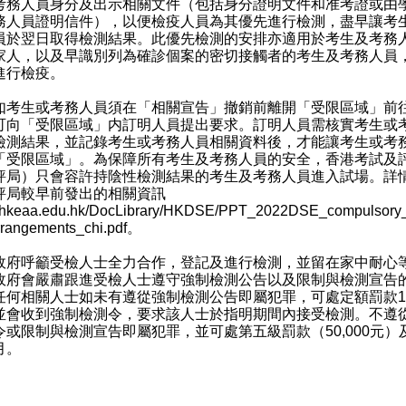
考務人員身分及出示相關文件（包括身分證明文件和准考證或由
務人員證明信件），以便檢疫人員為其優先進行檢測，盡早讓考
員於翌日取得檢測結果。此優先檢測的安排亦適用於考生及考務
家人，以及早識別列為確診個案的密切接觸者的考生及考務人員
進行檢疫。
生或考務人員須在「相關宣告」撤銷前離開「受限區域」前
可向「受限區域」内訂明人員提出要求。訂明人員需核實考生或
檢測結果，並記錄考生或考務人員相關資料後，才能讓考生或考
「受限區域」。為保障所有考生及考務人員的安全，香港考試及
評局）只會容許持陰性檢測結果的考生及考務人員進入試場。詳
評局較早前發出的相關資訊
hkeaa.edu.hk/DocLibrary/HKDSE/PPT_2022DSE_compulsory_t
rangements_chi.pdf
。
呼籲受檢人士全力合作，登記及進行檢測，並留在家中耐心
政府會嚴肅跟進受檢人士遵守強制檢測公告以及限制與檢測宣告
任何相關人士如未有遵從強制檢測公告即屬犯罪，可處定額罰款10,
並會收到強制檢測令，要求該人士於指明期間內接受檢測。不遵
令或限制與檢測宣告即屬犯罪，並可處第五級罰款（50,000元）
月。