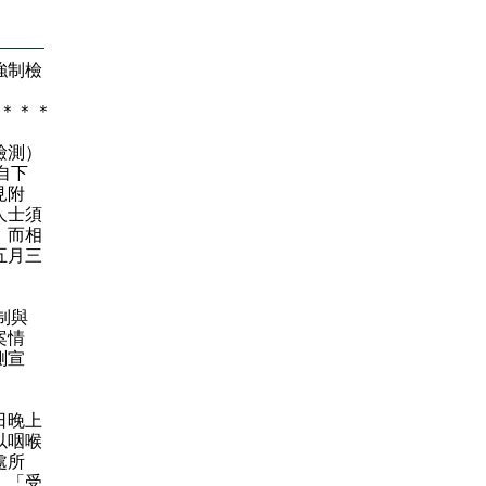
強制檢
＊
＊
＊
檢測）
自下
見附
人士須
，而相
五月三
制與
案情
測宣
日晚上
以咽喉
處所
。「受