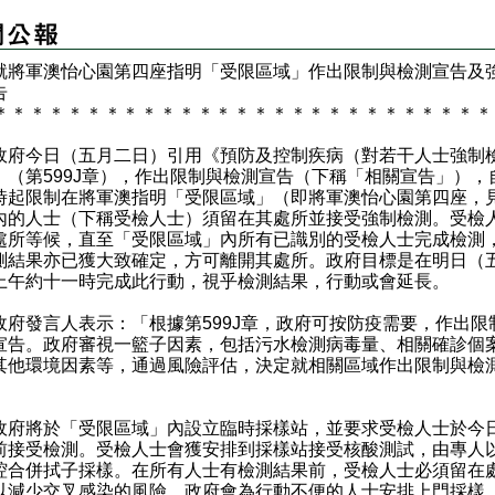
就將軍澳怡心園第四座指明「受限區域」作出限制與檢測宣告及
告
＊
＊
＊
＊
＊
＊
＊
＊
＊
＊
＊
＊
＊
＊
＊
＊
＊
＊
＊
＊
＊
＊
＊
＊
＊
＊
＊
今日（五月二日）引用《預防及控制疾病（對若干人士強制
》（第599J章），作出限制與檢測宣告（下稱「相關宣告」），
時起限制在將軍澳指明「受限區域」（即將軍澳怡心園第四座，
內的人士（下稱受檢人士）須留在其處所並接受強制檢測。受檢
處所等候，直至「受限區域」內所有已識別的受檢人士完成檢測
測結果亦已獲大致確定，方可離開其處所。政府目標是在明日（
上午約十一時完成此行動，視乎檢測結果，行動或會延長。
發言人表示：「根據第599J章，政府可按防疫需要，作出限
宣告。政府審視一籃子因素，包括污水檢測病毒量、相關確診個
其他環境因素等，通過風險評估，決定就相關區域作出限制與檢
」
將於「受限區域」內設立臨時採樣站，並要求受檢人士於今
前接受檢測。受檢人士會獲安排到採樣站接受核酸測試，由專人
腔合併拭子採樣。在所有人士有檢測結果前，受檢人士必須留在
以減少交叉感染的風險。政府會為行動不便的人士安排上門採樣