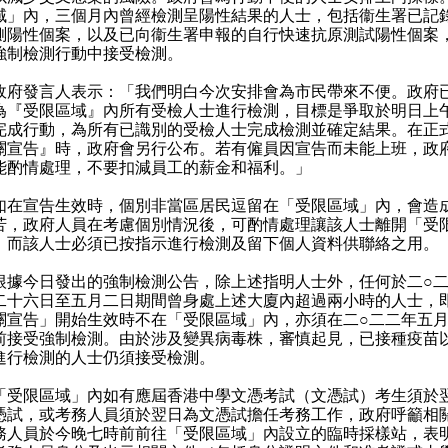
域」內，三個月內曾經檢測呈陽性結果的人士，包括衞生署已記
測陽性個案，以及已向衞生署申報的自行快速抗原測試陽性個案
強制檢測行動中接受檢測。
發言人表示：「我們明白今次安排會為市民帶來不便。政府
為『受限區域』內所有受檢人士進行檢測，目標是爭取於明日上
完成行動，為所有已識別的受檢人士完成檢測並確定結果。在正
關宣告』時，政府會另行公布。若有僱員因宣告而未能上班，政
能酌情處理，不要扣減員工的薪金和福利。」
宣告生效時，個別非當區居民逗留在「受限區域」內，會造
苦，政府人員在考慮個別情況後，可酌情處理讓該人士離開「受
，而該人士必須已按指示進行檢測及留下個人資料供聯絡之用。
今日發出的強制檢測公告，除上述指明人士外，任何於二○二
二十六日至五月二日期間曾身處上述大廈內超過兩小時的人士，
關宣告」開始生效時不在「受限區域」內，亦須在二○二二年五
前接受強制檢測。由於涉及變異病毒株，審慎起見，已接種疫苗
進行檢測的人士仍須接受檢測。
限區域」內如有應屆香港中學文憑考試（文憑試）考生須於
憑試，或考務人員須於翌日為文憑試擔任考務工作，政府呼籲相
務人員於今晚七時前前往「受限區域」內設立的臨時採樣站，表