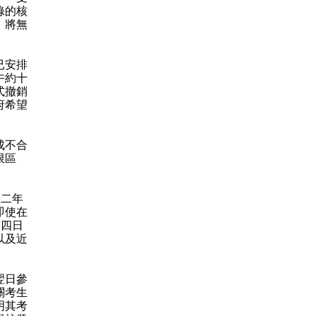
錄的核
，將無
已安排
午約十
式撤銷
府希望
成不合
限區
二年
即使在
月四日
以及近
翌日參
關考生
明其考