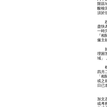
限區
酸檢
須於
政府
盡快
一時
『相
僱主
如在
理困
域」
根據
四月
「相
或之
日已
「受
加文
或考