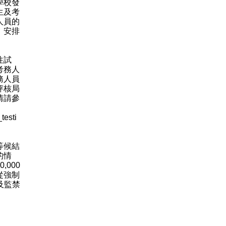
學校發
生及考
人員的
，安排
往試
考務人
務人員
評核局
情請參
esti
等候結
的情
000
從強制
及監禁