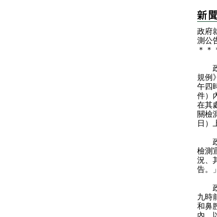
政府
測公
＊
＊
政府
規例
午四
件）
在其
關檢
日）
政府
檢測
況、
告。
政府
九時
和鼻
內，