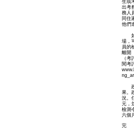
生或
出考
務人
同住
他們
如考
場，
員的
離開
（考
閱考
www.
ng_ar
政府
果。
況。
元，
檢測
六個
完