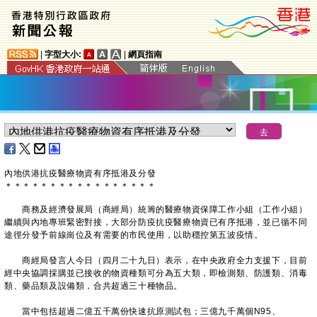
|
字型大小:
|
網頁指南
內地供港抗疫醫療物資有序抵港及分發
＊
＊
＊
＊
＊
＊
＊
＊
＊
＊
＊
＊
＊
＊
＊
＊
＊
商務及經濟發展局（商經局）統籌的醫療物資保障工作小組（工作小組）
繼續與內地專班緊密對接，大部分防疫抗疫醫療物資已有序抵港，並已循不同
途徑分發予前線崗位及有需要的市民使用，以助穩控第五波疫情。
商經局發言人今日（四月二十九日）表示，在中央政府全力支援下，目前
經中央協調採購並已接收的物資種類可分為五大類，即檢測類、防護類、消毒
類、藥品類及設備類，合共超過三十種物品。
當中包括超過二億五千萬份快速抗原測試包；三億九千萬個N95、