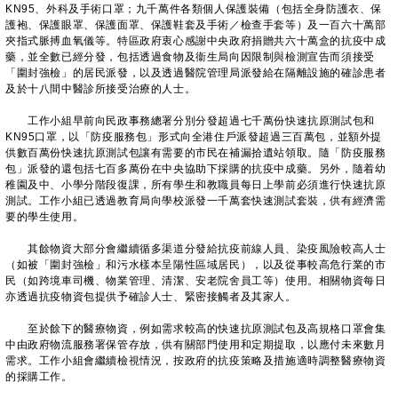
KN95、外科及手術口罩；九千萬件各類個人保護裝備（包括全身防護衣、保
護袍、保護眼罩、保護面罩、保護鞋套及手術／檢查手套等）及一百六十萬部
夾指式脈搏血氧儀等。特區政府衷心感謝中央政府捐贈共六十萬盒的抗疫中成
藥，並全數已經分發，包括透過食物及衞生局向因限制與檢測宣告而須接受
「圍封強檢」的居民派發，以及透過醫院管理局派發給在隔離設施的確診患者
及於十八間中醫診所接受治療的人士。
工作小組早前向民政事務總署分別分發超過七千萬份快速抗原測試包和
KN95口罩，以「防疫服務包」形式向全港住戶派發超過三百萬包，並額外提
供數百萬份快速抗原測試包讓有需要的市民在補漏拾遺站領取。隨「防疫服務
包」派發的還包括七百多萬份在中央協助下採購的抗疫中成藥。另外，隨着幼
稚園及中、小學分階段復課，所有學生和教職員每日上學前必須進行快速抗原
測試。工作小組已透過教育局向學校派發一千萬套快速測試套裝，供有經濟需
要的學生使用。
其餘物資大部分會繼續循多渠道分發給抗疫前線人員、染疫風險較高人士
（如被「圍封強檢」和污水樣本呈陽性區域居民），以及從事較高危行業的市
民（如跨境車司機、物業管理、清潔、安老院舍員工等）使用。相關物資每日
亦透過抗疫物資包提供予確診人士、緊密接觸者及其家人。
至於餘下的醫療物資，例如需求較高的快速抗原測試包及高規格口罩會集
中由政府物流服務署保管存放，供有關部門使用和定期提取，以應付未來數月
需求。工作小組會繼續檢視情況，按政府的抗疫策略及措施適時調整醫療物資
的採購工作。