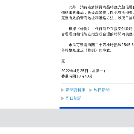
此外，消費者於購買商品時應光顧信譽良
價格出售商品，應提高警覺，以免有所損失
完整有效的營商地址和聯絡方法，以便日後
根據《條例》，任何商戶在接受付款時，
合理理由相信能在指定或合理的時間內供應
市民可致電海關二十四小時熱線2545 6
舉報懷疑違反《條例》的事宜。
完
2022年4月25日（星期一）
香港時間18時40分
新聞資料庫
昨日新聞
即日新聞