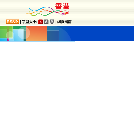
|
字型大小:
|
網頁指南