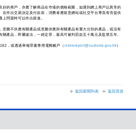
好的商戶，亦應了解商品在巿場的價格範圍，如遇到網上商戶以異常的
。在作出交易決定及付款前，消費者應留意網站或社交平台專頁有否提供
遇上問題時可以作出跟進。
意圖不供應有關產品或意圖供應與有關產品有重大分別的產品，或沒有
有關產品，即屬違法，一經定罪，最高可被判罰款五十萬元及監禁五年。
182，或透過舉報罪案專用電郵帳戶（
crimereport@customs.gov.hk
）
返回新聞列表
返回頁首