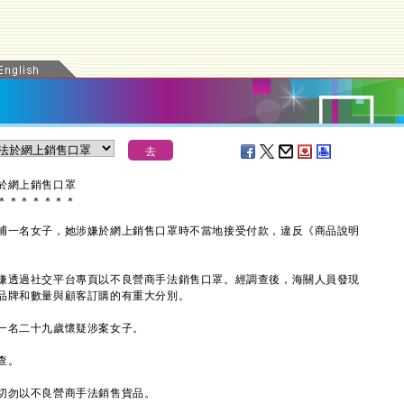
於網上銷售口罩
＊
＊
＊
＊
＊
＊
＊
捕一名女子，她涉嫌於網上銷售口罩時不當地接受付款，違反《商品說明
透過社交平台專頁以不良營商手法銷售口罩。經調查後，海關人員發現
品牌和數量與顧客訂購的有重大分別。
名二十九歲懷疑涉案女子。
查。
勿以不良營商手法銷售貨品。