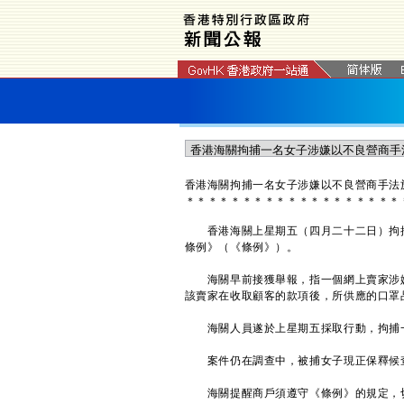
香港海關拘捕一名女子涉嫌以不良營商手法
＊
＊
＊
＊
＊
＊
＊
＊
＊
＊
＊
＊
＊
＊
＊
＊
＊
＊
＊
​香港海關上星期五（四月二十二日）拘
條例》（《條例》）。
海關早前接獲舉報，指一個網上賣家涉嫌
該賣家在收取顧客的款項後，所供應的口罩
海關人員遂於上星期五採取行動，拘捕一
案件仍在調查中，被捕女子現正保釋候
海關提醒商戶須遵守《條例》的規定，切