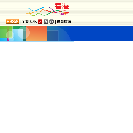
|
字型大小:
|
網頁指南