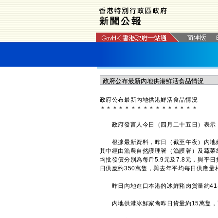
政府公布最新內地供港鮮活食品情況
＊
＊
＊
＊
＊
＊
＊
＊
＊
＊
＊
＊
＊
＊
＊
＊
​政府發言人今日（四月二十五日）表示
根據最新資料，昨日（截至午夜）內地經陸
其中經由漁農自然護理署（漁護署）及蔬菜
均批發價分別為每斤5.9元及7.8元，與
日供應約350萬隻，與去年平均每日供應量
昨日內地進口本港的冰鮮豬肉貨量約41
內地供港冰鮮家禽昨日貨量約15萬隻，而本