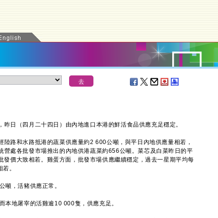
，昨日（四月二十四日）由內地進口本港的鮮活食品供應充足穩定。
路和水路抵港的蔬菜供應量約2 600公噸，與平日內地供應量相若，
統營處各批發市場推出的內地供港蔬菜約656公噸。菜芯及白菜昨日的平
平日批發價大致相若。雞蛋方面，批發市場供應繼續穩定，過去一星期平均每
相若。
公噸，活豬供應正常。
地屠宰的活雞逾10 000隻，供應充足。