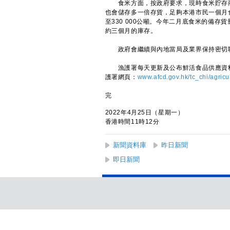
食米方面，按政府要求，現時食米貯存商
也會儲存多一倍存貨，足夠本港市民一個月食
至330 000公噸。今年二月底食米的備存
約三個月的庫存。
政府會繼續與內地當局及業界保持密切聯
漁護署每天更新及公布鮮活食品供應資料
護署網頁：
www.afcd.gov.hk/tc_chi/agricu
完
2022年4月25日（星期一）
香港時間11時12分
新聞資料庫
昨日新聞
即日新聞