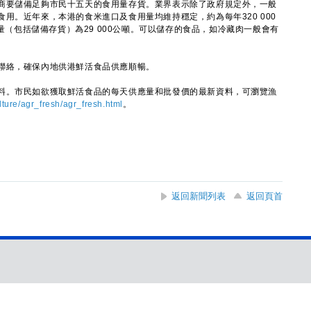
要儲備足夠市民十五天的食用量存貨。業界表示除了政府規定外，一般
用。近年來，本港的食米進口及食用量均維持穩定，約為每年320 000
貨量（包括儲備存貨）為29 000公噸。可以儲存的食品，如冷藏肉一般會有
絡，確保內地供港鮮活食品供應順暢。
。市民如欲獲取鮮活食品的每天供應量和批發價的最新資料，可瀏覽漁
lture/agr_fresh/agr_fresh.html
。
返回新聞列表
返回頁首