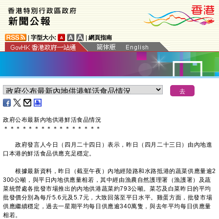
|
字型大小:
|
網頁指南
政府公布最新內地供港鮮活食品情況
＊
＊
＊
＊
＊
＊
＊
＊
＊
＊
＊
＊
＊
＊
＊
＊
​政府發言人今日（四月二十四日）表示，昨日（四月二十三日）由內地進
口本港的鮮活食品供應充足穩定。
根據最新資料，昨日（截至午夜）內地經陸路和水路抵港的蔬菜供應量逾2
300公噸，與平日內地供應量相若，其中經由漁農自然護理署（漁護署）及蔬
菜統營處各批發市場推出的內地供港蔬菜約793公噸。菜芯及白菜昨日的平均
批發價分別為每斤5.6元及5.7元，大致回落至平日水平。雞蛋方面，批發市場
供應繼續穩定，過去一星期平均每日供應逾340萬隻，與去年平均每日供應量
相若。