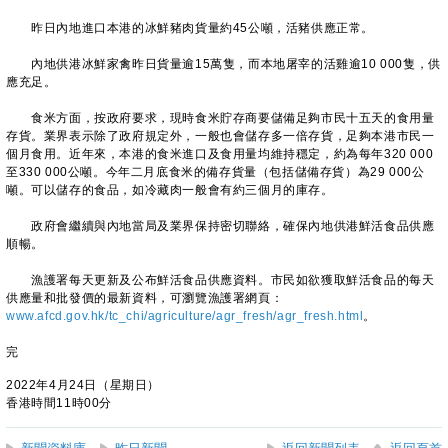
昨日內地進口本港的冰鮮豬肉貨量約45公噸，活豬供應正常。
內地供港冰鮮家禽昨日貨量逾15萬隻，而本地屠宰的活雞逾10 000隻，供
應充足。
食米方面，按政府要求，現時食米貯存商要儲備足夠市民十五天的食用量
存貨。業界表示除了政府規定外，一般也會儲存多一倍存貨，足夠本港市民一
個月食用。近年來，本港的食米進口及食用量均維持穩定，約為每年320 000
至330 000公噸。今年二月底食米的備存貨量（包括儲備存貨）為29 000公
噸。可以儲存的食品，如冷藏肉一般會有約三個月的庫存。
政府會繼續與內地當局及業界保持密切聯絡，確保內地供港鮮活食品供應
順暢。
漁護署每天更新及公布鮮活食品供應資料。市民如欲獲取鮮活食品的每天
供應量和批發價的最新資料，可瀏覽漁護署網頁：
www.afcd.gov.hk/tc_chi/agriculture/agr_fresh/agr_fresh.html
。
完
2022年4月24日（星期日）
香港時間11時00分