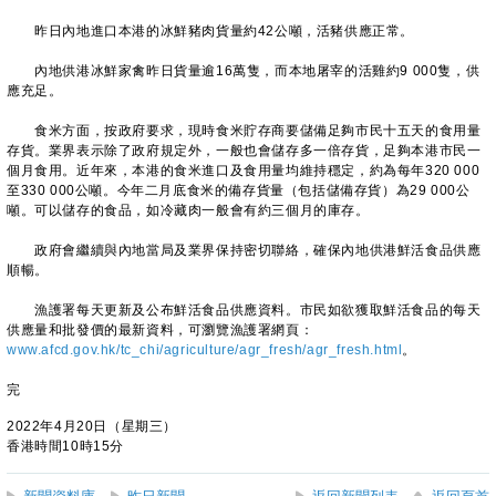
昨日內地進口本港的冰鮮豬肉貨量約42公噸，活豬供應正常。
內地供港冰鮮家禽昨日貨量逾16萬隻，而本地屠宰的活雞約9 000隻，供
應充足。
食米方面，按政府要求，現時食米貯存商要儲備足夠市民十五天的食用量
存貨。業界表示除了政府規定外，一般也會儲存多一倍存貨，足夠本港市民一
個月食用。近年來，本港的食米進口及食用量均維持穩定，約為每年320 000
至330 000公噸。今年二月底食米的備存貨量（包括儲備存貨）為29 000公
噸。可以儲存的食品，如冷藏肉一般會有約三個月的庫存。
政府會繼續與內地當局及業界保持密切聯絡，確保內地供港鮮活食品供應
順暢。
漁護署每天更新及公布鮮活食品供應資料。市民如欲獲取鮮活食品的每天
供應量和批發價的最新資料，可瀏覽漁護署網頁：
www.afcd.gov.hk/tc_chi/agriculture/agr_fresh/agr_fresh.html
。
完
2022年4月20日（星期三）
香港時間10時15分