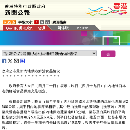
|
字型大小:
|
網頁指南
政府公布最新內地供港鮮活食品情況
＊
＊
＊
＊
＊
＊
＊
＊
＊
＊
＊
＊
＊
＊
＊
＊
政府發言人今日（四月二十日）表示，昨日（四月十九日）由內地進口本
港的鮮活食品供應充足穩定。
根據最新資料，昨日（截至午夜）內地經陸路和水路抵港的蔬菜供應量逾2
600公噸，與平日內地供應量相若，其中經由漁農自然護理署（漁護署）及蔬
菜統營處各批發市場推出的內地供港蔬菜逾813公噸。菜芯及白菜昨日的平均
批發價分別為每斤5.8元及6.4元，與平日批發價相若。雞蛋方面，批發市場供
應繼續穩定，過去一星期平均每日供應逾340萬隻，與去年平均每日供應量相
若。