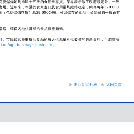
要儲備足夠市民十五天的食用量存貨。業界表示除了政府規定外，一般
用。近年來，本港的食米進口及食用量均維持穩定，約為每年320 000
貨量（包括儲備存貨）為29 000公噸。可以儲存的食品，如冷藏肉一般會有
絡，確保內地供港鮮活食品供應順暢。
。市民如欲獲取鮮活食品的每天供應量和批發價的最新資料，可瀏覽漁
lture/agr_fresh/agr_fresh.html
。
返回新聞列表
返回頁首