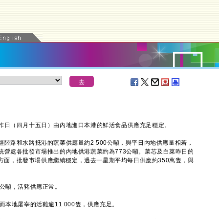
日（四月十五日）由內地進口本港的鮮活食品供應充足穩定。
路和水路抵港的蔬菜供應量約2 500公噸，與平日內地供應量相若，
統營處各批發市場推出的內地供港蔬菜約為773公噸。菜芯及白菜昨日的
雞蛋方面，批發市場供應繼續穩定，過去一星期平均每日供應約350萬隻，與
公噸，活豬供應正常。
地屠宰的活雞逾11 000隻，供應充足。