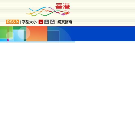
|
字型大小:
|
網頁指南