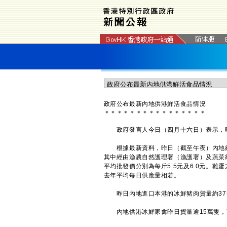
政府公布最新內地供港鮮活食品情況
＊
＊
＊
＊
＊
＊
＊
＊
＊
＊
＊
＊
＊
＊
＊
＊
政府發言人今日（四月十六日）表示，昨
根據最新資料，昨日（截至午夜）內地經陸
其中經由漁農自然護理署（漁護署）及蔬菜
平均批發價分別為每斤5.5元及6.0元。
去年平均每日供應量相若。
昨日內地進口本港的冰鮮豬肉貨量約37
內地供港冰鮮家禽昨日貨量逾15萬隻，而本