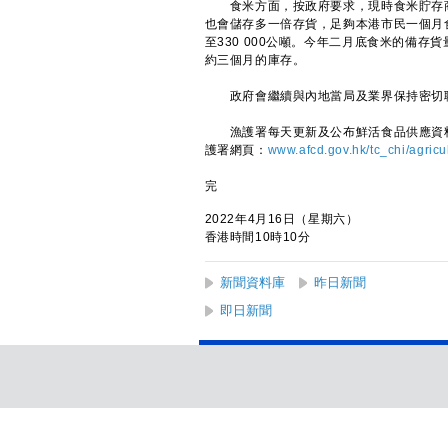
食米方面，按政府要求，現時食米貯存商
也會儲存多一倍存貨，足夠本港市民一個月食
至330 000公噸。今年二月底食米的備存
約三個月的庫存。
政府會繼續與內地當局及業界保持密切聯
漁護署每天更新及公布鮮活食品供應資料
護署網頁：
www.afcd.gov.hk/tc_chi/agricu
完
2022年4月16日（星期六）
香港時間10時10分
新聞資料庫
昨日新聞
即日新聞