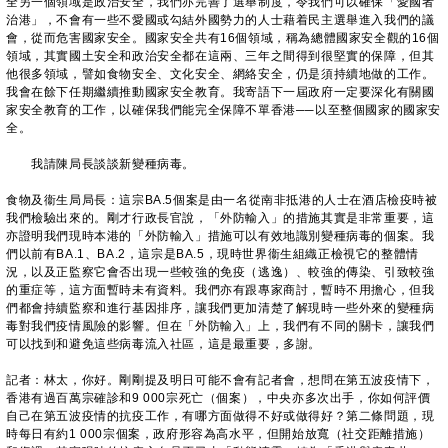
全另一個領域是政治安全，我們亦完善了選舉制度，令我們可以確保「愛國者
治港」，不會有一些不愛國或勾結外國勢力的人士藉着民主選舉進入我們的議
會，從而危害國家安全。國家安全共有16個領域，稱為總體國家安全觀的16個
領域，其實國土安全和政治安全都在這兩、三年之間得到很堅實的保障，但其
他很多領域，譬如食物安全、文化安全、網絡安全，仍是須持續地做的工作。
我會在餘下任期繼續推動國家安全教育。我寄語下一屆政府一定要深化有關國
家安全教育的工作，以確保我們能完全保障不單香港
──
以至整個國家的國家安
全。
我請陳局長談談新變種病毒。
食物及衞生局局長：這宗BA.5個案是由一名從南非抵港的人士在酒店檢疫時被
我們檢驗出來的。剛才行政長官說，「外防輸入」的措施其實是非常重要，這
亦證明我們現時本港的「外防輸入」措施可以有效地識別變種病毒的個案。我
們以前有BA.1、BA.2，這宗是BA.5，現時世界衞生組織正檢視它的整體情
況，以及正監察它會否出現一些較強的免疫（逃逸）、較強的傳染、引致較強
的重症等，這方面暫時未有資料。我們亦有跟專家商討，暫時不用擔心，但我
們都會持續監察和進行基因排序，讓我們更加清楚了解現時一些外來的變種病
毒對我們疫情風險的影響。但在「外防輸入」上，我們有不同的關卡，讓我們
可以找到和避免這些病毒流入社區，這是最重要，多謝。
記者：林太，你好。剛剛提及明日可能不會有記者會，想問在第五波疫情下，
香港有過百萬宗確診和9 000宗死亡（個案），中央亦多次出手，你如何評價
自己在第五波疫情的抗疫工作，有哪方面做得不好或做得好？第二條問題，現
時每日有約1 000宗個案，政府形容為高水平，但開始放寬（社交距離措施）