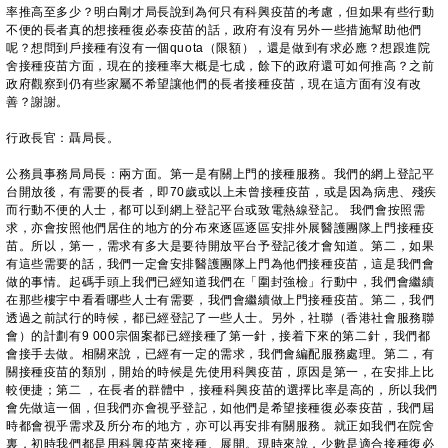
率推高至多少？明白剛才局長說到為何只有科興疫苗的考慮，但如果有些行動
不便的長者真的想接種復必泰疫苗的話，政府有沒有另外一些措施幫助他們
呢？想問到戶接種有沒有一個quota（限額），還是做到有求必應？想跟進院
舍接種疫苗方面，現在的接種率大概是七成，餘下的政府還可如何推高？之前
政府觀察到仍有些家屬不希望讓他們的長者接種疫苗，現在這方面有沒有改
善？謝謝。
行政長官：聶局長。
公務員事務局局長：兩方面。第一是有關上門的接種服務。我們的網上登記平
台開放後，有需要的長者，即70歲或以上未曾接種疫苗，或是因為病患、殘疾
而行動不便的人士，都可以到網上登記平台或致電熱線登記。 我們會按照需
求，亦會按照他們居住的地方的分布來逐區逐區安排外展醫護團隊上門接種疫
苗。所以，第一，需求有多大是要待開放平台予登記後才會知道。第二，如果
有這些需要的話，我們一定會安排醫護團隊上門為他們接種疫苗，這是我們會
做的事情。起碼手頭上我們已經知道我們在「圍封強檢」行動中，我們會繼續
在那些樓宇中看看哪些人士有需要，我們會繼續做上門接種疫苗。第二，我們
透過之前試行的時候，都已經登記了一些人士。另外，社聯（香港社會服務聯
會）的計劃有9 000宗個案都已經接種了第一針，接着下來的第二針，我們都
會接手去做。相關來說，已經有一定的需求，我們會編配服務處理。第二，有
關接種疫苗的類別，開始的時候是先使用科興疫苗，原因是第一，在安排上比
較便捷；第二 ，在長者的群體中，接種科興疫苗的選擇比率是高的，所以我們
會先做這一個，但我們亦會視乎登記，如他們是希望接種復必泰疫苗，我們屆
時都會視乎需求及所分布的地方，亦可以再安排有關服務。就正如我們在院舍
裏，初時我們都是用科興疫苗來接種、展開。現時來說，少數是適合接種復必