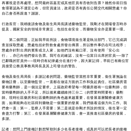
再審視是否再處理。想問最終區嘉宏或其他官員有否收到告票？雖然你前日指
食環署認為不適宜公布，但官員違法，政府是否有責任公開交代相關懲處？你
自己會否再跟進？謝謝。
行政長官：我稍後請食物及衞生局局長講述藥物監管。我剛才在開場發言時亦
提及，國家安全的領域非常廣泛，包括生命安全，而藥物安全亦是重要一環。
第二個問題，正如我早前所說，食物環境衞生署是執法部門，它已完成調
查並採取懲處，懲處包括針對飲食處所發出傳票，所以整件事仍在司法程序；
懲處亦針對出席的賓客或主人家，如他們沒有戴口罩、沒有使用「安心出
行」，亦已向他們發出告票。我可在此確認，沒有一位當日出席的官員
──
除了
已辭職的官員外
──
現時仍有紀律處分在進行中，因大家記得，早前已有兩位官
員接受公務員事務局局長及其上司發出的警告。
食物及衞生局局長：多謝記者的問題。藥物監管當然非常重要，衞生署無論在
藥物註冊，以至藥物監管，一直都在做這方面的工作和負起責任。社區藥房需
要有藥劑師，是一個法定要求。上屆政府希望每一間藥房都有一位藥劑師，但
當時藥劑師的人手不足，所以後來繼續維持三分二（的營業時間要有）藥劑
師。現時社區藥房和社區藥劑師的角色越來越重要，在發展基層醫療健康方
面，如果能夠在社區得到藥物是一個重要的發展，我們循着這個方向工作。我
們會一直：第一，監察人手需要；第二是就是你剛才所說的情況，衞生署一定
會盡力打擊；第三，在發展基層醫療健康方面，會一直推進社區藥房的發展，
多謝。
記者：想問上門接種計劃想幫助到多少名長者接種，或真的可以把長者的接種