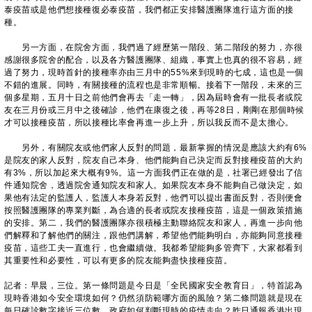
泰疫苗或是他們想接種復必泰疫苗，我們都正安排醫護團隊進行這方面的接
種。
另一方面，在院舍方面，我們過了經歷第一階段、第二階段的努力，亦很
感謝很多院舍的配合，以及各方醫護團隊、組織，事實上也真的很不容易，經
過了努力，現時首針的接種率亦由三月中的55%來到現時的七成，這也是一個
不錯的進展。同時，有關接種的流程也是非常順暢。接着下一階段，未來的三
個多星期，五月十日之前他們會再去「走一轉」，因為屆時會有一批長者或院
友在三月份或三月中之後確診，他們在康復之後，再等28日，剛剛在那個時候
才可以接種疫苗，所以接種比率會再進一步上升，所以我反而不是太擔心。
另外，有關院友或他們家人反對的問題，最新掌握的情況是應該大約有6%
是院友的家人反對，院友自己本身、他們能夠自己決定而反對接種疫苗的大約
有3%，所以加起來大概有9%。這一方面我們正在做的是，社署已經發出了信
件通知院舍，透過院舍通知院友和家人。如果院友本身不能夠自己做決定，如
果他有法定的監護人，監護人本身若反對，他們可以提出書面反對，否則便會
按照醫護團隊的專業判斷，為合適的長者或院友接種疫苗，這是一個政策措施
的安排。第二，我們的醫護團隊亦很積極主動聯絡院友和家人，再進一步向他
們解釋和了解他們的關注，跟他們講解，希望他們能夠明白，亦能夠同意接種
疫苗，這些工夫一直進行，也會繼續做。我都希望能夠多管齊下，大家都看到
其重要性和必要性，可以有更多的院友能夠盡快接種疫苗。
記者：早晨，三位。第一條問題是今日是「全民國家安全教育日」，特首認為
現時香港如今安全環境如何？仍然須防範哪方面的風險？第二條問題就是現在
每日確診數字接近三位數，政府如何判斷現時的疫情走向？昨日通報香港出現