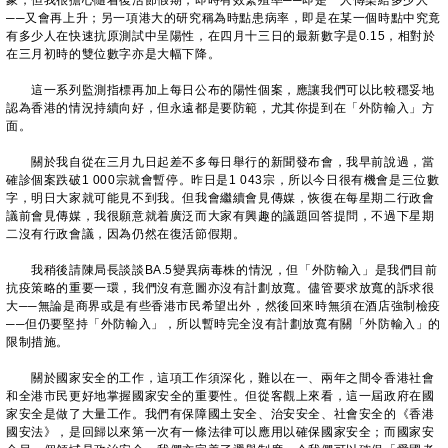
象，但我很擔心隨着復活節假期，即時有效繁殖率──即是一人傳染給多少人
──又會再上升；另一項港大的研究稱為時點患病率，即是在某一個時點中究竟
有多少人在快速抗原測試中呈陽性，在四月十三日的最新數字是0.15，相對於
在三月初時的雙位數字亦是大幅下降。
這一系列監測指標再加上每日公布的陽性個案，應讓我們可以比較穩妥地
認為香港的情況持續向好，但永遠都是要防範，尤其你提到在「外防輸入」方
面。
關於我自從在三月九日起差不多每日舉行的新聞發布會，我早前說過，當
確診個案跌破1 000宗就會暫停。昨日是1 043宗，所以今日很有機會是三位數
字，明日大家就可能見不到我。但我會繼續會見傳媒，恢復在每星期二行政會
議前會見傳媒，我很願意就着廣泛而大家有興趣的議題回答提問，不過下星期
二沒有行政會議，因為仍然在復活節假期。
我稍後請陳局長談談BA.5變異病毒株的情況，但「外防輸入」是我們目前
抗疫策略的重要一環，我們沒有意圖亦沒有計劃放寬。儘管要求放寬的訴求很
大
──
無論是商界或是有些香港市民希望出外，然後回來時無須在酒店強制檢疫
──
但仍要堅持「外防輸入」，所以暫時完全沒有計劃放寬有關「外防輸入」的
限制措施。
關於國家安全的工作，這項工作須深化，難以在一、兩年之間令香港社會
和全港市民更好地掌握國家安全的重要性。但從客觀上來看，這一屆政府在國
家安全是做了大量工作。我們有保障國土安全、治安安全、社會安全的《香港
國安法》，是回歸以來第一次有一條法律可以應用以確保國家安全；而國家安