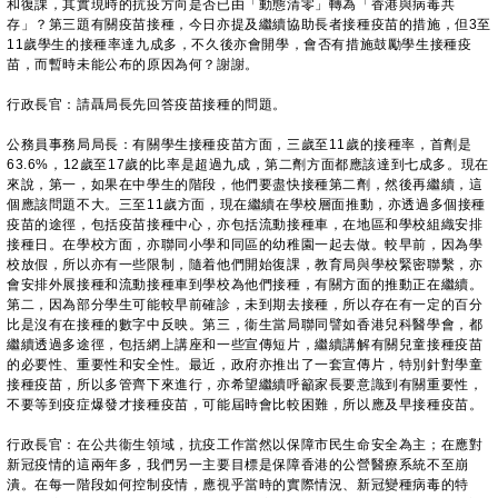
和復課，其實現時的抗疫方向是否已由「動態清零」轉為「香港與病毒共
存」？第三題有關疫苗接種，今日亦提及繼續協助長者接種疫苗的措施，但3至
11歲學生的接種率達九成多，不久後亦會開學，會否有措施鼓勵學生接種疫
苗，而暫時未能公布的原因為何？謝謝。
行政長官：請聶局長先回答疫苗接種的問題。
公務員事務局局長：有關學生接種疫苗方面，三歲至11歲的接種率，首劑是
63.6%，12歲至17歲的比率是超過九成，第二劑方面都應該達到七成多。現在
來說，第一，如果在中學生的階段，他們要盡快接種第二劑，然後再繼續，這
個應該問題不大。三至11歲方面，現在繼續在學校層面推動，亦透過多個接種
疫苗的途徑，包括疫苗接種中心，亦包括流動接種車，在地區和學校組織安排
接種日。在學校方面，亦聯同小學和同區的幼稚園一起去做。較早前，因為學
校放假，所以亦有一些限制，隨着他們開始復課，教育局與學校緊密聯繫，亦
會安排外展接種和流動接種車到學校為他們接種，有關方面的推動正在繼續。
第二，因為部分學生可能較早前確診，未到期去接種，所以存在有一定的百分
比是沒有在接種的數字中反映。第三，衞生當局聯同譬如香港兒科醫學會，都
繼續透過多途徑，包括網上講座和一些宣傳短片，繼續講解有關兒童接種疫苗
的必要性、重要性和安全性。最近，政府亦推出了一套宣傳片，特別針對學童
接種疫苗，所以多管齊下來進行，亦希望繼續呼籲家長要意識到有關重要性，
不要等到疫症爆發才接種疫苗，可能屆時會比較困難，所以應及早接種疫苗。
行政長官：在公共衞生領域，抗疫工作當然以保障市民生命安全為主；在應對
新冠疫情的這兩年多，我們另一主要目標是保障香港的公營醫療系統不至崩
潰。在每一階段如何控制疫情，應視乎當時的實際情況、新冠變種病毒的特