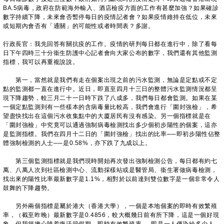
BA.5病毒，政府在防範海外輸入、酒店檢疫方面的工作有甚麼加強？如果確診
數字持續下降，未來會否暫停每日的疫情記者會？如果疫情維持在低位，未來
或短期內會否有「通關」的可能性或者時間表？多謝。
行政長官：我先回答有關抗疫的工作。疫情的研判每日都在進行中，除了看每
日下午四時三十分衞生防護中心記者會向大家公布的數字，我們還有其他監測
指標，我可以再重複說說。
第一，當然就是我們有走在個案出現之前的污水監測，無論是定點或不定
點的監測都一直在進行中。近日，即直至四月十三日的整體污水監測情況都呈
現下降趨勢，較三月二十一日時下跌了八成多，我們每日都會監測。如果在某
一個定點監測到有一些樣本的含病毒量比較高，我們會進行「圍封強檢」，希
望盡快找出在這個污水收集點中的大廈居民有沒有感染。另一個指標就是在
「圍封強檢」中究竟可以通過強制病毒檢測找出多少個初步陽性的個案，這亦
是監測指標。我們在四月十二日的「圍封強檢」找出的比率
──
即初步陽性佔整
體強制檢測的人士
──
是0.58%，亦下跌了九成以上。
第三個監測指標就是我們現時開始再次發出強制檢測公告，每日都有約七
萬、八萬人次到社區檢測中心、流動採樣站或是醫管局、衞生署做病毒檢測，
找出來的陽性比率最新數字是1.1%，相對於以前達到雙位數字是一個非常令人
鼓舞的下降趨勢。
另外兩個指標是屬於港大（香港大學），一個是本地個案的即時有效繁殖
率，（截至昨晚）最新數字是0.4856，較大概幾日前有所下降，這是一個好現