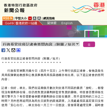
|
字型大小:
|
網頁指南
行政長官抗疫記者會答問內容（附圖／短片）
＊
＊
＊
＊
＊
＊
＊
＊
＊
＊
＊
＊
＊
＊
＊
＊
＊
＊
＊
＊
行政長官林鄭月娥今日（四月十五日）上午舉行抗疫記者會，食物及衞生
局局長陳肇始教授和公務員事務局局長聶德權亦有出席。以下是記者會的答問
內容：
記者：你好，林太。我們在這兩個月數次到全港不同區的藥房「放蛇」，都發
現沒有藥劑師在場，但仍然售賣須藥劑師監管售賣的藥物。特首會否覺得衞生
署打擊不力？有否需要修例要求藥劑師全日留在藥房，而不是現時的三分之二
時間？另外想再追問洪為民生日派對的跟進調查。入境處處長區嘉宏當日沒有
使用「安心出行」，林太你在一月三十一日曾說，當食環署處理完畢，屆時會