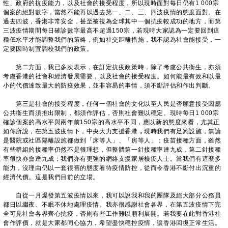
性、政府的抗疫能力，以及社會的接受程度，所以現時面對每日仍有1 000宗
個案的絕對數字，當然不能再以過去第一、二、三、四波疫情的態度面對。在
過去四波，香港非常安全，甚至被視為全球其中一個抗疫較成功的地方，而第
三波疫情期間每日確診數字最高不超過150宗，若現時大家認為一定要回到這
種低水平才能調整我們的策略，例如社交距離措施，我不認為社會能接受，一
定要因時制宜調校我們的政策。
第二方面，我已多次表示，在訂定抗疫政策時，除了考慮公共衞生，亦須
考慮香港的社會和經濟發展需要，以及社會的接受程度。如何能最有效和以最
小的代價達致最大的防疫效果，並非容易的事情，須不斷評估和作出判斷。
第三是社會的接受程度，任何一個社會的文化以至人民是否願意接受因應
公共衞生而須推出限制，都須作評估，否則社會難以穩定。現時每日1 000宗
確診個案的高水平與兩年前150宗的高水平不同，應以新的態度來看，尤其正
如你所說，在第五波疫情下，中央大力支援香港
，
現時我們有足夠設施，無論
是醫院或社區隔離設施都做到「床等人」、「房等人」；疫苗接種方面，雖然
有些群組的接種率仍然不是很理想，但整體第一針接種率達九成，第二針接種
率很快亦會達九成；我們亦有更強的網絡支援家居檢疫人士。當我們有這麼多
能力，沒理由仍以一套很舊的態度看待疫情防控，從而令香港不斷付出沉重的
經濟代價。這是我們目前的立場。
自從一月爆發第五波疫情以來，我可以說我和我的團隊及絕大部分公務員
都日以繼夜、不眠不休地處理疫情。我亦很感謝社會各界，在第五波疫情下完
全可見社會各界齊心抗疫，否則有些工作難以順利展開。若我要在此對香港社
會作評價，就是大家都同心協力，希望盡快穩控疫情，讓香港回復正常生活。